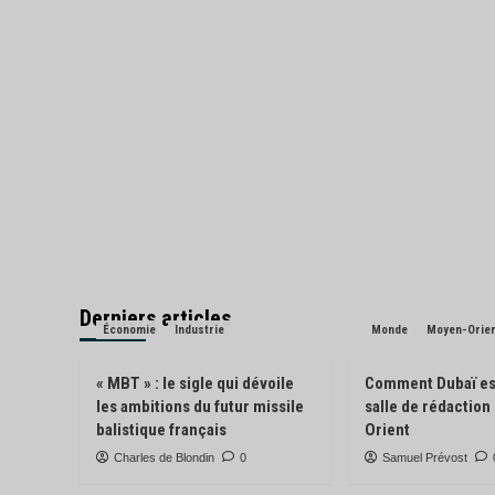
Derniers articles
Économie
Industrie
Monde
Moyen-Orie
« MBT » : le sigle qui dévoile
Comment Dubaï es
les ambitions du futur missile
salle de rédactio
balistique français
Orient
Charles de Blondin
0
Samuel Prévost