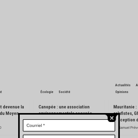
Actualités
A
nt
Écologie
Société
Opinions
t devenue la
Canopée : une association
Mauritanie :
n du Moyen-
environnementale accusée
salafistes, 
d’avoir pisté des engins
l’exception 
forestiers
0
Samuel Prév
Charles de Blondin
0