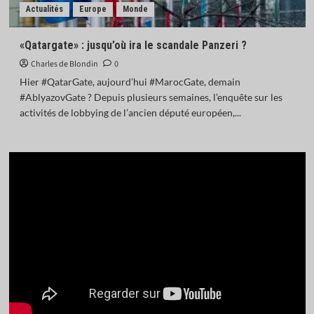
Actualités
Europe
Monde
«Qatargate» : jusqu’où ira le scandale Panzeri ?
Charles de Blondin
0
Hier #QatarGate, aujourd’hui #MarocGate, demain
#AblyazovGate ? Depuis plusieurs semaines, l’enquête sur les
activités de lobbying de l’ancien député européen,...