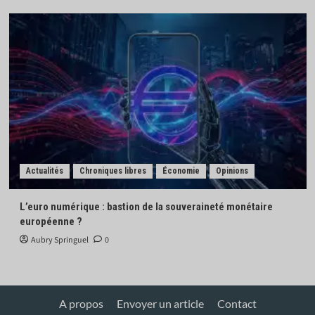
Actualités
Chroniques libres
Économie
Opinions
L’euro numérique : bastion de la souveraineté monétaire
européenne ?
Aubry Springuel
0
A propos
Envoyer un article
Contact