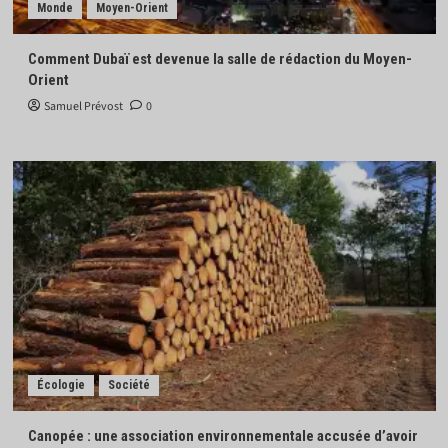
Monde
Moyen-Orient
Comment Dubaï est devenue la salle de rédaction du Moyen-
Orient
Samuel Prévost
0
Écologie
Société
Canopée : une association environnementale accusée d’avoir