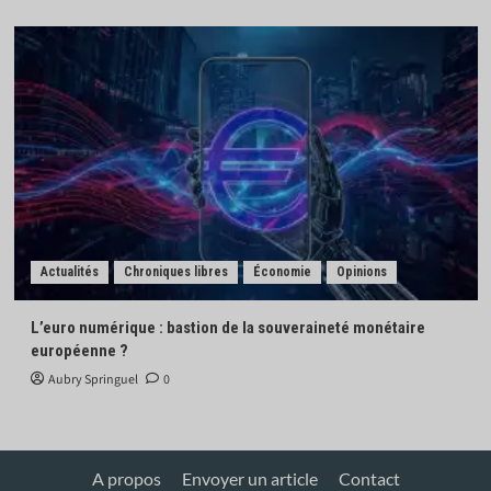
Actualités
Chroniques libres
Économie
Opinions
L’euro numérique : bastion de la souveraineté monétaire
européenne ?
Aubry Springuel
0
A propos
Envoyer un article
Contact