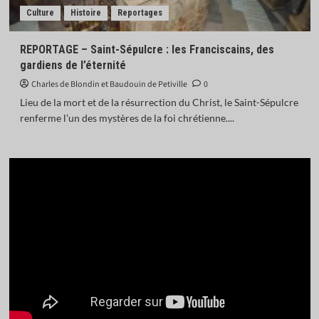
Culture
Histoire
Reportages
REPORTAGE – Saint-Sépulcre : les Franciscains, des
gardiens de l’éternité
Charles de Blondin et Baudouin de Petiville
0
Lieu de la mort et de la résurrection du Christ, le Saint-Sépulcre
renferme l’un des mystères de la foi chrétienne....