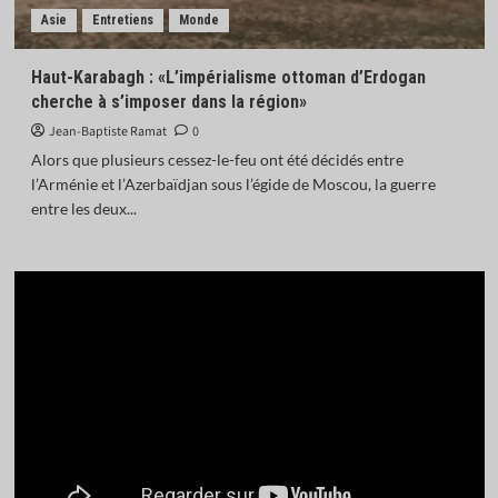
Asie
Entretiens
Monde
Haut-Karabagh : «L’impérialisme ottoman d’Erdogan
cherche à s’imposer dans la région»
Jean-Baptiste Ramat
0
Alors que plusieurs cessez-le-feu ont été décidés entre
l’Arménie et l’Azerbaïdjan sous l’égide de Moscou, la guerre
entre les deux...