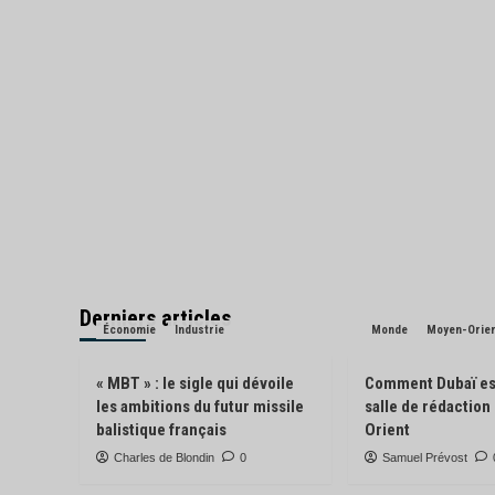
Derniers articles
Économie
Industrie
Monde
Moyen-Orie
« MBT » : le sigle qui dévoile
Comment Dubaï es
les ambitions du futur missile
salle de rédactio
balistique français
Orient
Charles de Blondin
0
Samuel Prévost