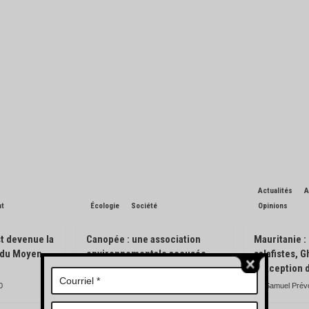
Actualités
A
nt
Écologie
Société
Opinions
t devenue la
Canopée : une association
Mauritanie :
n du Moyen-
environnementale accusée
salafistes, 
d’avoir pisté des engins
l’exception 
forestiers
0
Samuel Prév
Charles de Blondin
0