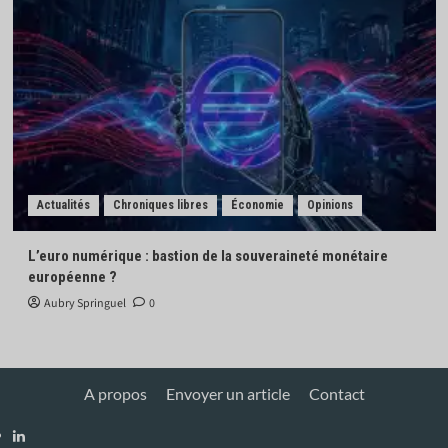
Actualités
Chroniques libres
Économie
Opinions
L’euro numérique : bastion de la souveraineté monétaire
européenne ?
Aubry Springuel
0
A propos
Envoyer un article
Contact
Linkedin