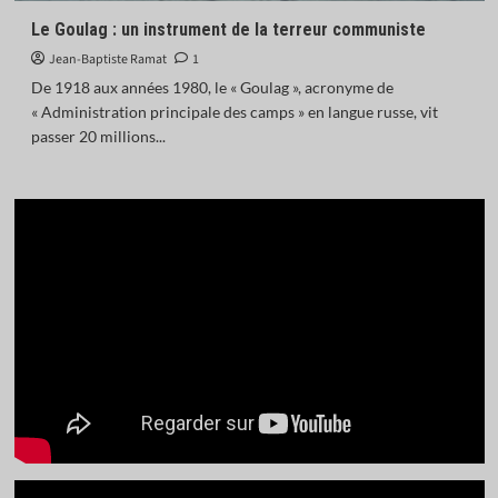
Le Goulag : un instrument de la terreur communiste
Jean-Baptiste Ramat
1
De 1918 aux années 1980, le « Goulag », acronyme de
« Administration principale des camps » en langue russe, vit
passer 20 millions...