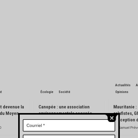
Actualités
A
nt
Écologie
Société
Opinions
t devenue la
Canopée : une association
Mauritanie :
n du Moyen-
environnementale accusée
salafistes, 
d’avoir pisté des engins
l’exception 
forestiers
0
Samuel Prév
Charles de Blondin
0