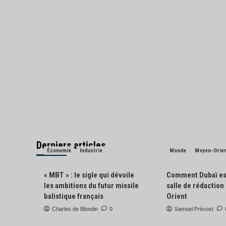
Derniers articles
Économie
Industrie
Monde
Moyen-Orie
« MBT » : le sigle qui dévoile
Comment Dubaï es
les ambitions du futur missile
salle de rédactio
balistique français
Orient
Charles de Blondin
0
Samuel Prévost