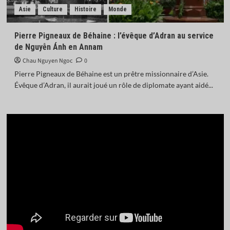
Asie
Culture
Histoire
Monde
Pierre Pigneaux de Béhaine : l’évêque d’Adran au service
de Nguyễn Ánh en Annam
Chau Nguyen Ngoc
0
Pierre Pigneaux de Béhaine est un prêtre missionnaire d’Asie.
Évêque d’Adran, il aurait joué un rôle de diplomate ayant aidé...