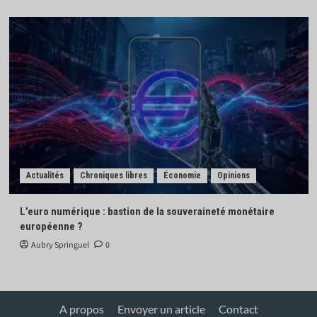
Actualités
Chroniques libres
Économie
Opinions
L’euro numérique : bastion de la souveraineté monétaire
européenne ?
Aubry Springuel
0
A propos
Envoyer un article
Contact