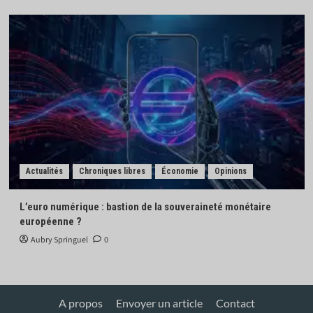
Actualités
Chroniques libres
Économie
Opinions
L’euro numérique : bastion de la souveraineté monétaire
européenne ?
Aubry Springuel
0
A propos
Envoyer un article
Contact