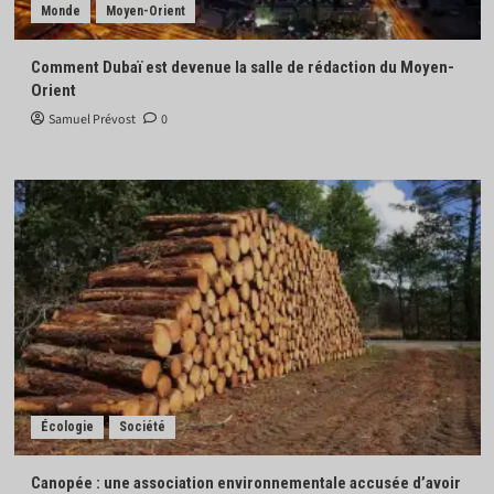
Monde
Moyen-Orient
Comment Dubaï est devenue la salle de rédaction du Moyen-
Orient
Samuel Prévost
0
Écologie
Société
Canopée : une association environnementale accusée d’avoir