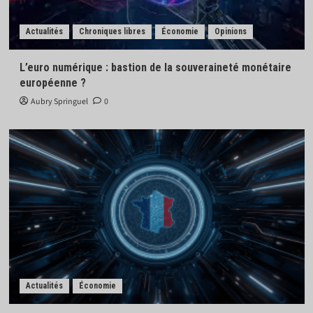
Actualités
Chroniques libres
Économie
Opinions
L’euro numérique : bastion de la souveraineté monétaire
européenne ?
Aubry Springuel
0
Actualités
Économie