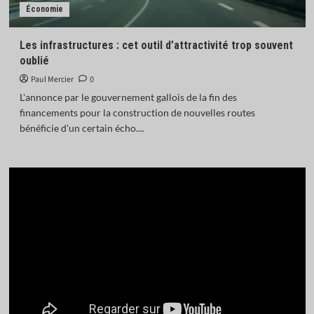
Économie
Les infrastructures : cet outil d’attractivité trop souvent
oublié
Paul Mercier
0
L'annonce par le gouvernement gallois de la fin des
financements pour la construction de nouvelles routes
bénéficie d'un certain écho....