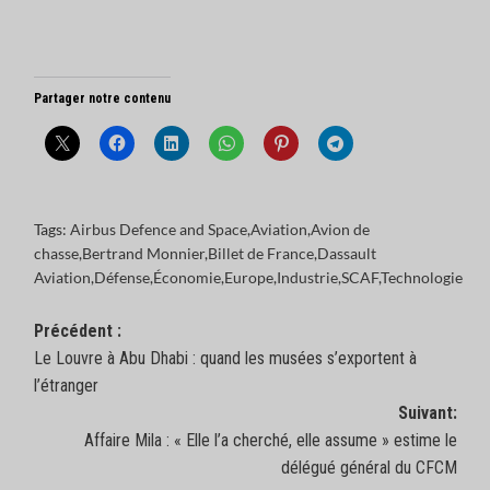
Partager notre contenu
Tags:
Airbus Defence and Space
,
Aviation
,
Avion de
chasse
,
Bertrand Monnier
,
Billet de France
,
Dassault
Aviation
,
Défense
,
Économie
,
Europe
,
Industrie
,
SCAF
,
Technologie
Navigation
Précédent :
Le Louvre à Abu Dhabi : quand les musées s’exportent à
d’article
l’étranger
Suivant:
Affaire Mila : « Elle l’a cherché, elle assume » estime le
délégué général du CFCM