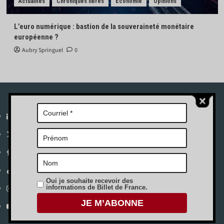
Actualités
Chroniques libres
Économie
Opinions
L’euro numérique : bastion de la souveraineté monétaire
européenne ?
Aubry Springuel
0
A propos
Envoyer un article
Contact
Linkedin
X
Facebook
Tik
Oui je souhaite recevoir des
Tok
Instagram
informations de Billet de France.
YouTube