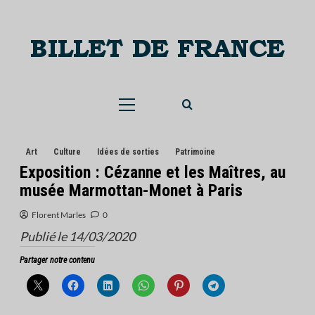
Skip
to
content
Menu
principal
Art
Culture
Idées de sorties
Patrimoine
Exposition : Cézanne et les Maîtres, au
musée Marmottan-Monet à Paris
Florent Marles
0
Publié le 14/03/2020
Partager notre contenu