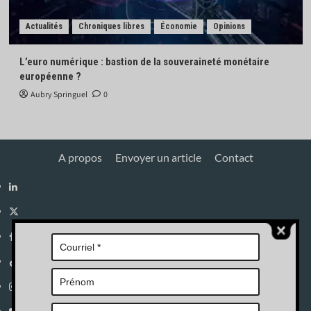
Actualités
Chroniques libres
Économie
Opinions
L’euro numérique : bastion de la souveraineté monétaire
européenne ?
Aubry Springuel
0
A propos
Envoyer un article
Contact
Linkedin
X
Facebook
Tik
Tok
Instagram
YouTube