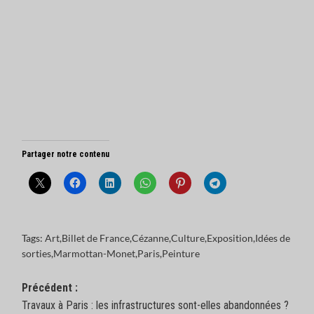
Partager notre contenu
Tags:
Art
,
Billet de France
,
Cézanne
,
Culture
,
Exposition
,
Idées de
sorties
,
Marmottan-Monet
,
Paris
,
Peinture
Navigation
Précédent :
Travaux à Paris : les infrastructures sont-elles abandonnées ?
d’article