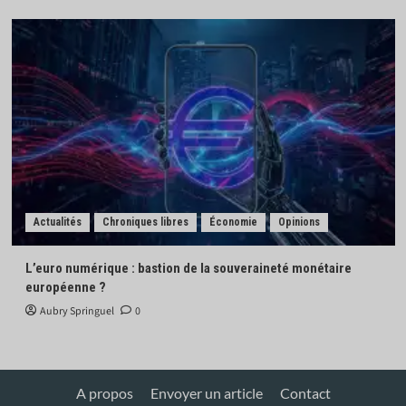
Actualités
Chroniques libres
Économie
Opinions
L’euro numérique : bastion de la souveraineté monétaire
européenne ?
Aubry Springuel
0
A propos
Envoyer un article
Contact