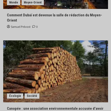
Monde
Moyen-Orient
Comment Dubaï est devenue la salle de rédaction du Moyen-
Orient
Samuel Prévost
0
Écologie
Société
Canopée : une association environnementale accusée d’avoir