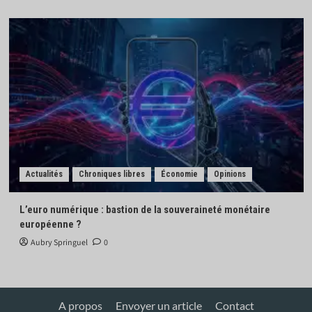
Actualités
Chroniques libres
Économie
Opinions
L’euro numérique : bastion de la souveraineté monétaire
européenne ?
Aubry Springuel
0
A propos
Envoyer un article
Contact