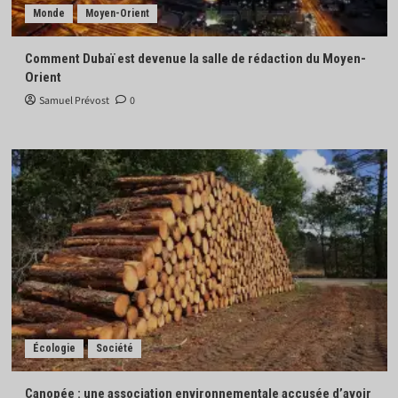
Monde
Moyen-Orient
Comment Dubaï est devenue la salle de rédaction du Moyen-
Orient
Samuel Prévost
0
Écologie
Société
Canopée : une association environnementale accusée d’avoir