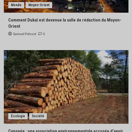
Monde
Moyen-Orient
Comment Dubaï est devenue la salle de rédaction du Moyen-
Orient
Samuel Prévost
0
Écologie
Société
Canopée : une association environnementale accusée d’avoir