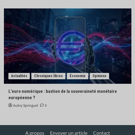
Actualités
Chroniques libres
Économie
Opinions
L’euro numérique : bastion de la souveraineté monétaire
européenne ?
Aubry Springuel
0
A propos
Envoyer un article
Contact