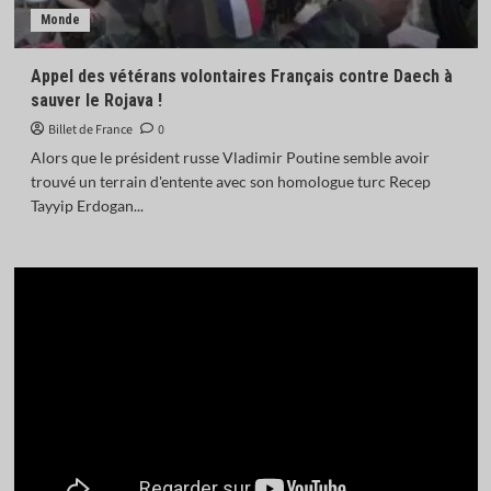
Monde
Appel des vétérans volontaires Français contre Daech à
sauver le Rojava !
Billet de France
0
Alors que le président russe Vladimir Poutine semble avoir
trouvé un terrain d'entente avec son homologue turc Recep
Tayyip Erdogan...