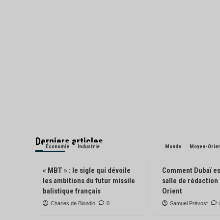
Derniers articles
Économie
Industrie
Monde
Moyen-Orie
« MBT » : le sigle qui dévoile
Comment Dubaï es
les ambitions du futur missile
salle de rédactio
balistique français
Orient
Charles de Blondin
0
Samuel Prévost