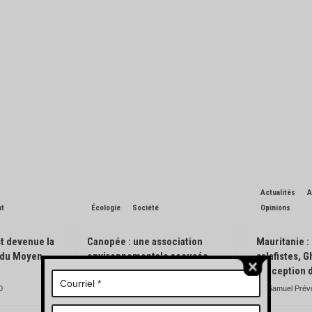
Actualités
A
nt
Écologie
Société
Opinions
t devenue la
Canopée : une association
Mauritanie :
n du Moyen-
environnementale accusée
salafistes, 
d’avoir pisté des engins
l’exception 
forestiers
0
Samuel Prév
Charles de Blondin
0