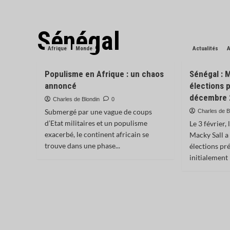
Sénégal
Afrique
Monde
Actualités
A
Populisme en Afrique : un chaos
Sénégal : M
annoncé
élections p
décembre 
Charles de Blondin
0
Submergé par une vague de coups
Charles de B
d’Etat militaires et un populisme
Le 3 février,
exacerbé, le continent africain se
Macky Sall a
trouve dans une phase...
élections pr
initialement l