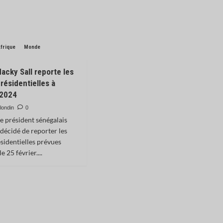
frique
Monde
acky Sall reporte les
résidentielles à
2024
londin
0
 le président sénégalais
 décidé de reporter les
ésidentielles prévues
e 25 février....