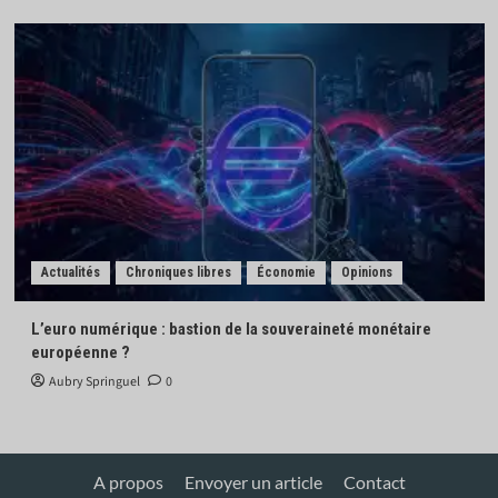
Actualités
Chroniques libres
Économie
Opinions
L’euro numérique : bastion de la souveraineté monétaire
européenne ?
Aubry Springuel
0
A propos
Envoyer un article
Contact