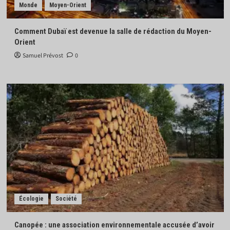
Monde
Moyen-Orient
Comment Dubaï est devenue la salle de rédaction du Moyen-
Orient
Samuel Prévost
0
Écologie
Société
Canopée : une association environnementale accusée d’avoir