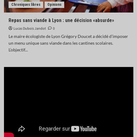
Chroniques libres
Opinions
Repas sans viande à Lyon : une décision «absurde»
Lucas Dubois Jandot
0
Le maire écologiste de Lyon Grégory Doucet a décidé d’imposer
un menu unique sans viande dans les cantines scolaires.
L’objectif...