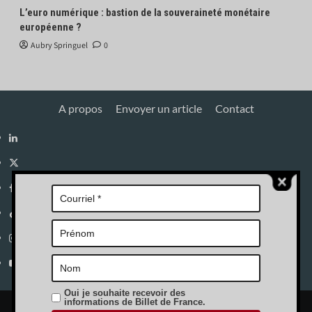
L’euro numérique : bastion de la souveraineté monétaire
européenne ?
Aubry Springuel
0
A propos
Envoyer un article
Contact
Linkedin
X
Facebook
Tik
Tok
Instagram
YouTube
Oui je souhaite recevoir des
informations de Billet de France.