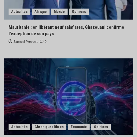
Actualités
Afrique
Monde
Opinions
Mauritanie : en libérant neuf salafistes, Ghazouani confirme
l’exception de son pays
Samuel Prévost
0
Actualités
Chroniques libres
Économie
Opinions