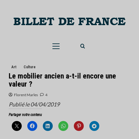
Skip
to
content
Menu
principal
Art
Culture
Le mobilier ancien a-t-il encore une
valeur ?
Florent Marles
4
Publié le 04/04/2019
Partager notre contenu