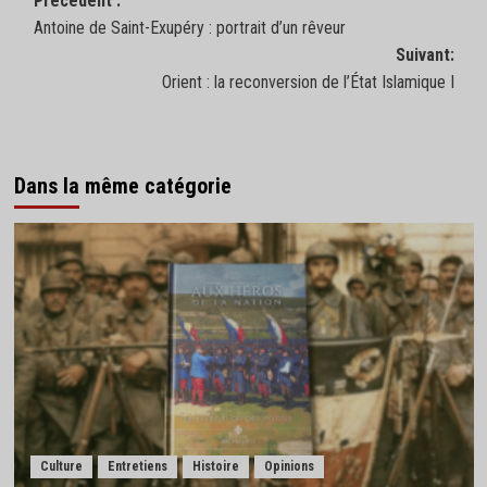
Navigation
Précédent :
Antoine de Saint-Exupéry : portrait d’un rêveur
d’article
Suivant:
Orient : la reconversion de l’État Islamique I
Dans la même catégorie
Culture
Entretiens
Histoire
Opinions