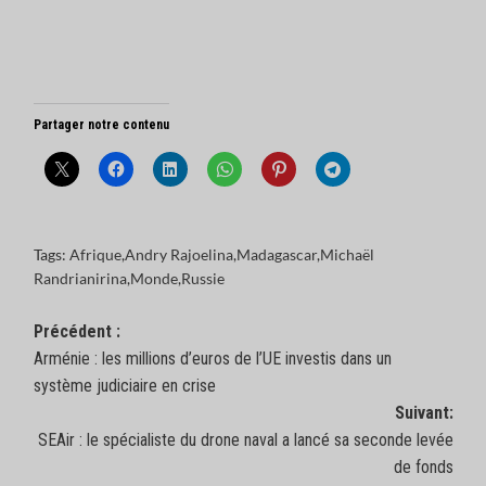
Partager notre contenu
Tags:
Afrique
,
Andry Rajoelina
,
Madagascar
,
Michaël
Randrianirina
,
Monde
,
Russie
Navigation
Précédent :
Arménie : les millions d’euros de l’UE investis dans un
d’article
système judiciaire en crise
Suivant:
SEAir : le spécialiste du drone naval a lancé sa seconde levée
de fonds