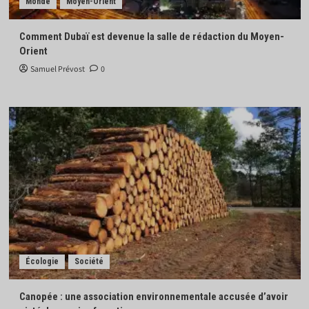
Monde
Moyen-Orient
Comment Dubaï est devenue la salle de rédaction du Moyen-
Orient
Samuel Prévost
0
Écologie
Société
Canopée : une association environnementale accusée d’avoir