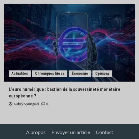
Actualités
Chroniques libres
Économie
Opinions
L’euro numérique : bastion de la souveraineté monétaire
européenne ?
Aubry Springuel
0
A propos
Envoyer un article
Contact