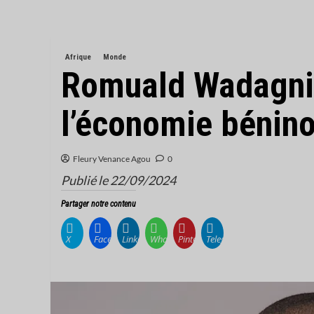
Afrique
Monde
Romuald Wadagni 
l’économie bénino
Fleury Venance Agou
0
Publié le 22/09/2024
Partager notre contenu
X
Facebook
LinkedIn
WhatsApp
Pinterest
Telegram