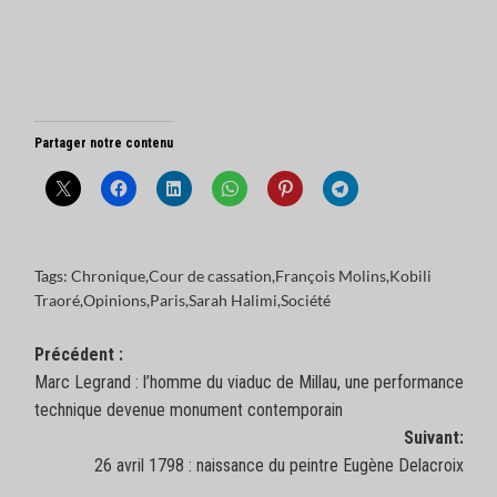
Partager notre contenu
Tags:
Chronique
,
Cour de cassation
,
François Molins
,
Kobili
Traoré
,
Opinions
,
Paris
,
Sarah Halimi
,
Société
Navigation
Précédent :
Marc Legrand : l’homme du viaduc de Millau, une performance
d’article
technique devenue monument contemporain
Suivant:
26 avril 1798 : naissance du peintre Eugène Delacroix