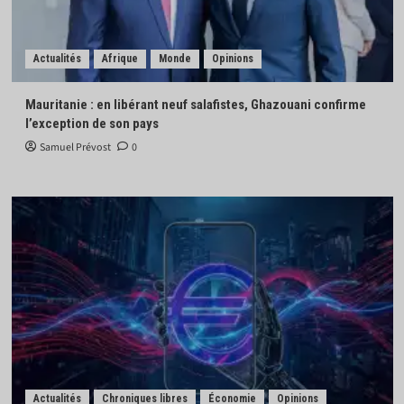
Actualités
Afrique
Monde
Opinions
Mauritanie : en libérant neuf salafistes, Ghazouani confirme
l’exception de son pays
Samuel Prévost
0
Actualités
Chroniques libres
Économie
Opinions