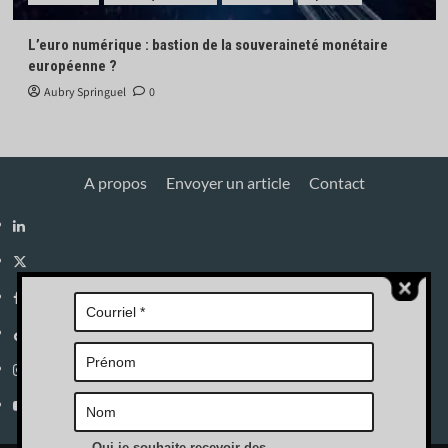
L’euro numérique : bastion de la souveraineté monétaire
européenne ?
Aubry Springuel
0
A propos
Envoyer un article
Contact
Linkedin
X
Facebook
Tik
Tok
Instagram
YouTube
Oui je souhaite recevoir des