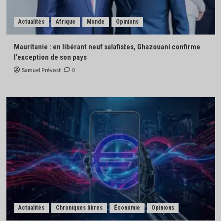
Actualités
Afrique
Monde
Opinions
Mauritanie : en libérant neuf salafistes, Ghazouani confirme
l’exception de son pays
Samuel Prévost
0
Actualités
Chroniques libres
Économie
Opinions