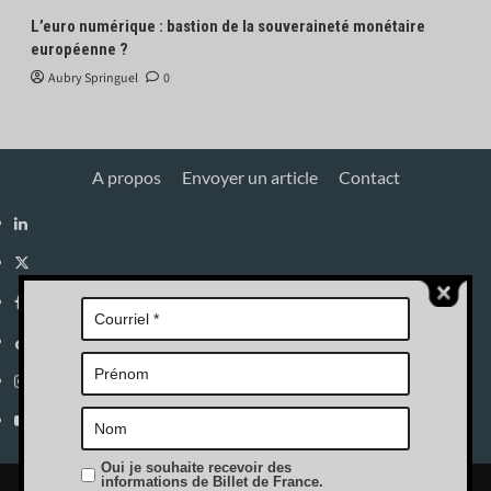
L’euro numérique : bastion de la souveraineté monétaire
européenne ?
Aubry Springuel
0
A propos
Envoyer un article
Contact
Linkedin
X
Facebook
Tik
Tok
Instagram
YouTube
Oui je souhaite recevoir des
informations de Billet de France.