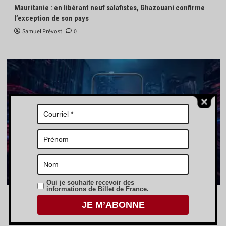
Mauritanie : en libérant neuf salafistes, Ghazouani confirme
l’exception de son pays
Samuel Prévost
0
Actualités
Chroniques libres
Économie
Opinions
Oui je souhaite recevoir des
informations de Billet de France.
L’euro numérique : bastion de la souveraineté monétaire
européenne ?
Aubry Springuel
0