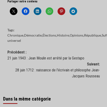
Partager notre contenu
Tags:
Chronique
,
Démocratie
,
Élections
,
Histoire
,
Opinions
,
République
,
Suf
universel
Navigation
Précédent :
21 juin 1943 : Jean Moulin est arrêté par la Gestapo
d’article
Suivant:
28 juin 1712 : naissance de l’écrivain et philosophe Jean-
Jacques Rousseau
Dans la même catégorie