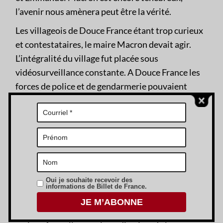
l’avenir nous amènera peut être la vérité.
Les villageois de Douce France étant trop curieux
et contestataires, le maire Macron devait agir.
L’intégralité du village fut placée sous
vidéosurveillance constante. A Douce France les
forces de police et de gendarmerie pouvaient
depuis une autorisation du Conseil d’État vous
ficher politiquement, religieusement,
syndicalement et philosophiquement afin de
protéger la population contre elle-même. Dans la
même optique, la loi anticasseurs a permis à
Emmanuel Macron de vous interdire de
Oui je souhaite recevoir des
manifester, et la loi renseignement de fouiller
informations de Billet de France.
dans tout votre passif numérique à l’envi.
L’obligation vaccinale fut imposée et l’école à la