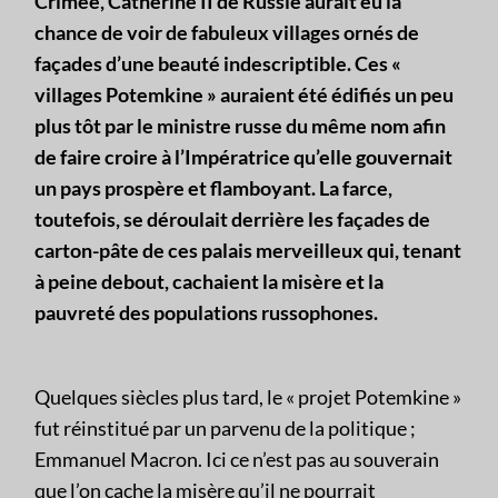
Crimée, Catherine II de Russie aurait eu la
chance de voir de fabuleux villages ornés de
façades d’une beauté indescriptible. Ces «
villages Potemkine » auraient été édifiés un peu
plus tôt par le ministre russe du même nom afin
de faire croire à l’Impératrice qu’elle gouvernait
un pays prospère et flamboyant. La farce,
toutefois, se déroulait derrière les façades de
carton-pâte de ces palais merveilleux qui, tenant
à peine debout, cachaient la misère et la
pauvreté des populations russophones.
Quelques siècles plus tard, le « projet Potemkine »
fut réinstitué par un parvenu de la politique ;
Emmanuel Macron. Ici ce n’est pas au souverain
que l’on cache la misère qu’il ne pourrait