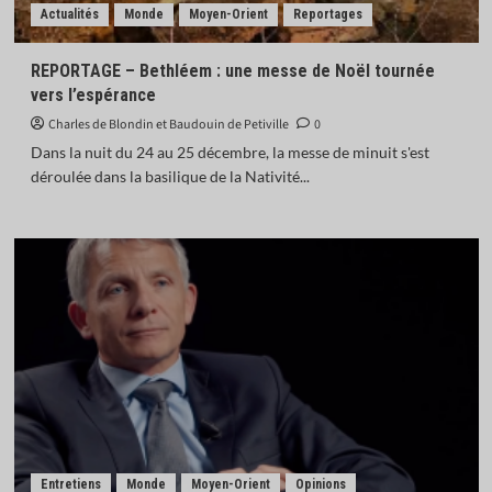
Actualités
Monde
Moyen-Orient
Reportages
REPORTAGE – Bethléem : une messe de Noël tournée
vers l’espérance
Charles de Blondin et Baudouin de Petiville
0
Dans la nuit du 24 au 25 décembre, la messe de minuit s'est
déroulée dans la basilique de la Nativité...
Entretiens
Monde
Moyen-Orient
Opinions