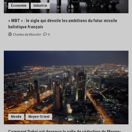
Économie
Industrie
« MBT » : le sigle qui dévoile les ambitions du futur missile
balistique français
Charles de Blondin
0
Monde
Moyen-Orient
Comment Dubaï est devenue la salle de rédaction du Moyen-