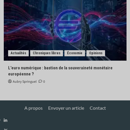
Actualités
Chroniques libres
Économie
Opinions
L’euro numérique : bastion de la souveraineté monétaire
européenne ?
Aubry Springuel
0
A propos
Envoyer un article
Contact
Linkedin
X