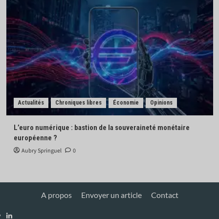
Actualités
Chroniques libres
Économie
Opinions
L’euro numérique : bastion de la souveraineté monétaire
européenne ?
Aubry Springuel
0
A propos
Envoyer un article
Contact
Linkedin