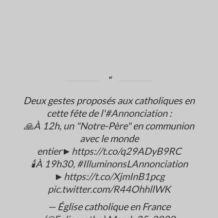
Deux gestes proposés aux catholiques en
cette fête de l'
#Annonciation
:
🙏À 12h, un "Notre-Père" en communion
avec le monde
entier►
https://t.co/q29ADyB9RC
🕯️À 19h30,
#IlluminonsLAnnonciation
►
https://t.co/XjmInB1pcg
pic.twitter.com/R44OhhllWK
— Église catholique en France