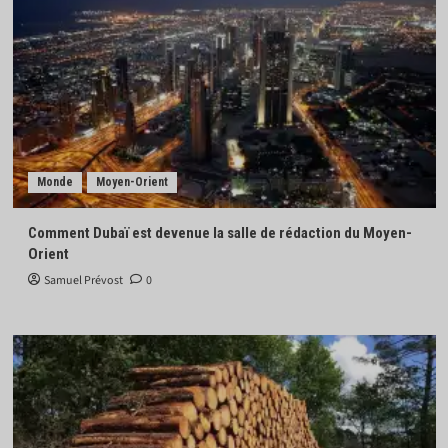
Monde
Moyen-Orient
Comment Dubaï est devenue la salle de rédaction du Moyen-
Orient
Samuel Prévost
0