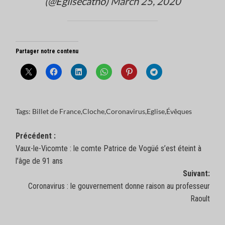
(@Eglisecatho)
March 25, 2020
Partager notre contenu
Tags:
Billet de France
,
Cloche
,
Coronavirus
,
Eglise
,
Évêques
Navigation
Précédent :
Vaux-le-Vicomte : le comte Patrice de Vogüé s’est éteint à
d’article
l’âge de 91 ans
Suivant:
Coronavirus : le gouvernement donne raison au professeur
Raoult