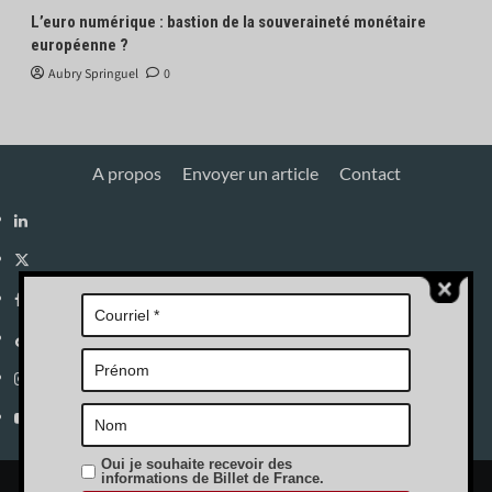
L’euro numérique : bastion de la souveraineté monétaire
européenne ?
Aubry Springuel
0
A propos
Envoyer un article
Contact
Linkedin
X
Facebook
Tik
Tok
Instagram
YouTube
Oui je souhaite recevoir des
informations de Billet de France.