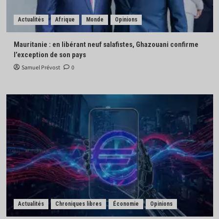
Actualités
Afrique
Monde
Opinions
Mauritanie : en libérant neuf salafistes, Ghazouani confirme
l’exception de son pays
Samuel Prévost
0
Actualités
Chroniques libres
Économie
Opinions