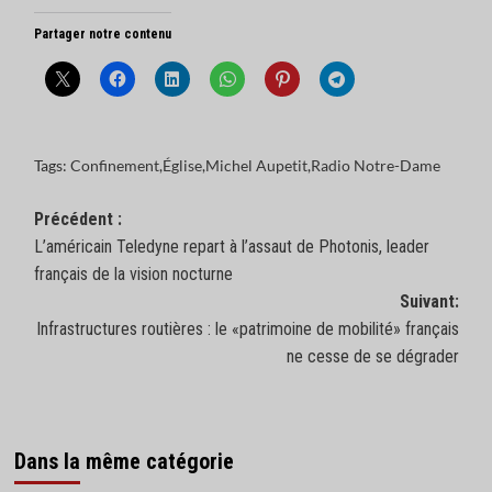
Partager notre contenu
Tags:
Confinement
,
Église
,
Michel Aupetit
,
Radio Notre-Dame
Navigation
Précédent :
L’américain Teledyne repart à l’assaut de Photonis, leader
d’article
français de la vision nocturne
Suivant:
Infrastructures routières : le «patrimoine de mobilité» français
ne cesse de se dégrader
Dans la même catégorie