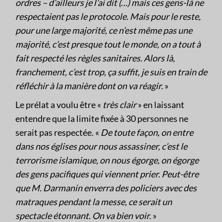
ordres – d’ailleurs je l’ai dit (…) mais ces gens-là ne
respectaient pas le protocole. Mais pour le reste,
pour une large majorité, ce n’est même pas une
majorité, c’est presque tout le monde, on a tout à
fait respecté les règles sanitaires. Alors là,
franchement, c’est trop, ça suffit, je suis en train de
réfléchir à la manière dont on va réagir.
»
Le prélat a voulu être «
très clair
» en laissant
entendre que la limite fixée à 30 personnes ne
serait pas respectée. «
De toute façon, on entre
dans nos églises pour nous assassiner, c’est le
terrorisme islamique, on nous égorge, on égorge
des gens pacifiques qui viennent prier. Peut-être
que M. Darmanin enverra des policiers avec des
matraques pendant la messe, ce serait un
spectacle étonnant. On va bien voir.
»