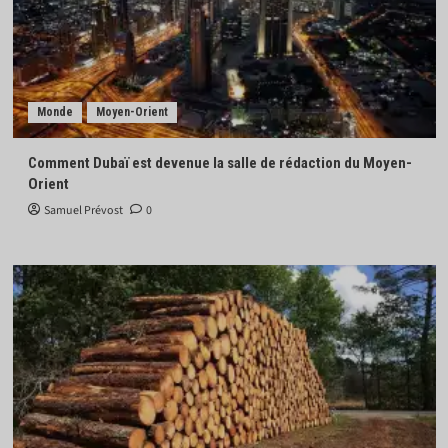
Monde
Moyen-Orient
Comment Dubaï est devenue la salle de rédaction du Moyen-
Orient
Samuel Prévost
0