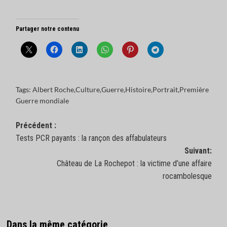
Partager notre contenu
Tags:
Albert Roche
,
Culture
,
Guerre
,
Histoire
,
Portrait
,
Première
Guerre mondiale
Navigation
Précédent :
Tests PCR payants : la rançon des affabulateurs
d’article
Suivant:
Château de La Rochepot : la victime d’une affaire
rocambolesque
Dans la même catégorie