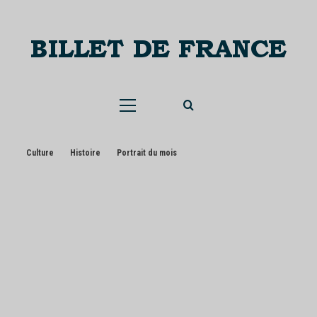
Skip
to
content
Menu
principal
Culture
Histoire
Portrait du mois