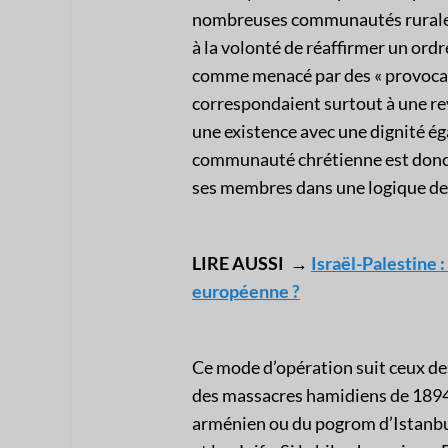
nombreuses communautés rurales
à la volonté de réaffirmer un o
comme menacé par des « provocati
correspondaient surtout à une rev
une existence avec une dignité ég
communauté chrétienne est donc r
ses membres dans une logique de 
LIRE AUSSI →
Israël-Palestine 
européenne ?
Ce mode d’opération suit ceux de
des massacres hamidiens de 1894
arménien ou du pogrom d’Istanbul