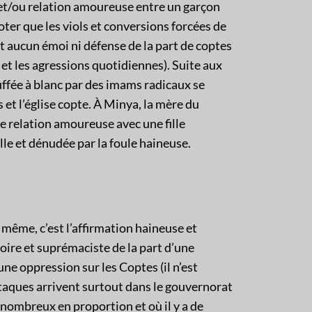
 et/ou relation amoureuse entre un garçon
oter que les viols et conversions forcées de
t aucun émoi ni défense de la part de coptes
et les agressions quotidiennes). Suite aux
ffée à blanc par des imams radicaux se
et l’église copte. À Minya, la mère du
ne relation amoureuse avec une fille
lle et dénudée par la foule haineuse.
 même, c’est l’affirmation haineuse et
oire et suprémaciste de la part d’une
e oppression sur les Coptes (il n’est
ttaques arrivent surtout dans le gouvernorat
nombreux en proportion et où il y a de