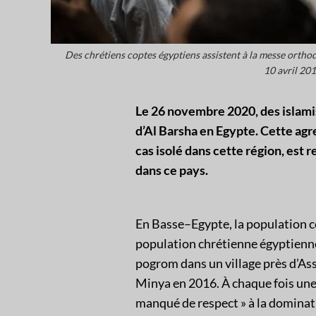
Des chrétiens coptes égyptiens assistent à la messe orthod
10 avril 20
Le 26 novembre 2020, des islamis
d’Al Barsha en Egypte. Cette ag
cas isolé dans cette région, est 
dans ce pays.
En Basse–Egypte, la population co
population chrétienne égyptienne
pogrom dans un village près d’Ass
Minya en 2016. À chaque fois une 
manqué de respect » à la domin