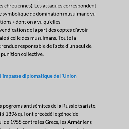
 chrétiennes). Les attaques correspondent
rdre symbolique de domination musulmane vu
ons » dont on a vu qu’elles
endication de la part des coptes d’avoir
ale à celle des musulmans. Toute la
endue responsable de l’acte d’un seul de
punition collective.
: l’impasse diplomatique de l’Union
s pogroms antisémites de la Russie tsariste,
 à 1896 qui ont précédé le génocide
 de 1955 contre les Grecs, les Arméniens