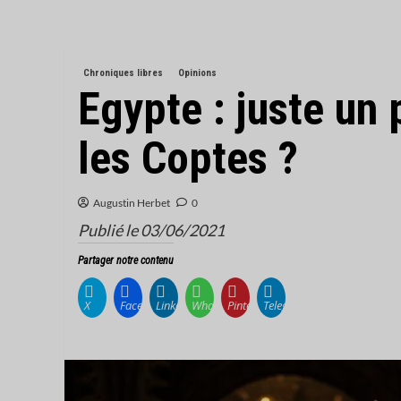
Chroniques libres
Opinions
Egypte : juste un
les Coptes ?
Augustin Herbet
0
Publié le 03/06/2021
Partager notre contenu
X
Facebook
LinkedIn
WhatsApp
Pinterest
Telegram