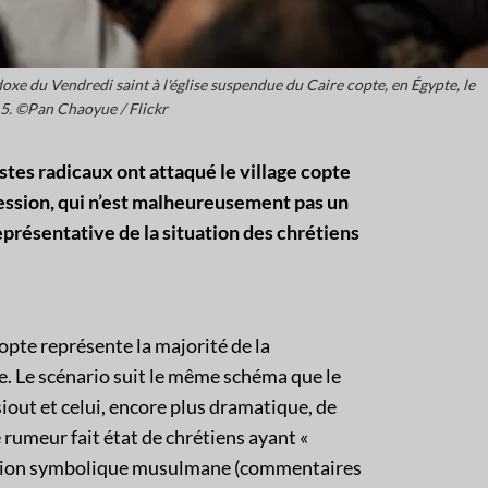
oxe du Vendredi saint à l'église suspendue du Caire copte, en Égypte, le
15. ©Pan Chaoyue / Flickr
tes radicaux ont attaqué le village copte
ression, qui n’est malheureusement pas un
représentative de la situation des chrétiens
pte représente la majorité de la
. Le scénario suit le même schéma que le
iout et celui, encore plus dramatique, de
rumeur fait état de chrétiens ayant «
ation symbolique musulmane (commentaires