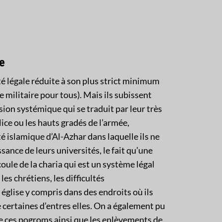
re
é légale réduite à son plus strict minimum
e militaire pour tous). Mais ils subissent
ion systémique qui se traduit par leur très
lice ou les hauts gradés de l’armée,
ité islamique d’Al-Azhar dans laquelle ils ne
ance de leurs universités, le fait qu’une
coule de la charia qui est un système légal
les chrétiens, les difficultés
église y compris dans des endroits où ils
certaines d’entres elles. On a également pu
e ces pogroms ainsi que les enlèvements de