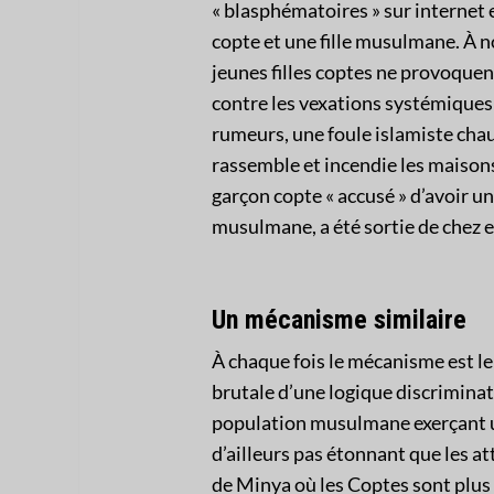
« blasphématoires » sur internet
copte et une fille musulmane. À n
jeunes filles coptes ne provoquen
contre les vexations systémiques 
rumeurs, une foule islamiste chau
rassemble et incendie les maisons 
garçon copte « accusé » d’avoir u
musulmane, a été sortie de chez e
Un mécanisme similaire
À chaque fois le mécanisme est le
brutale d’une logique discriminat
population musulmane exerçant un
d’ailleurs pas étonnant que les a
de Minya où les Coptes sont plus 