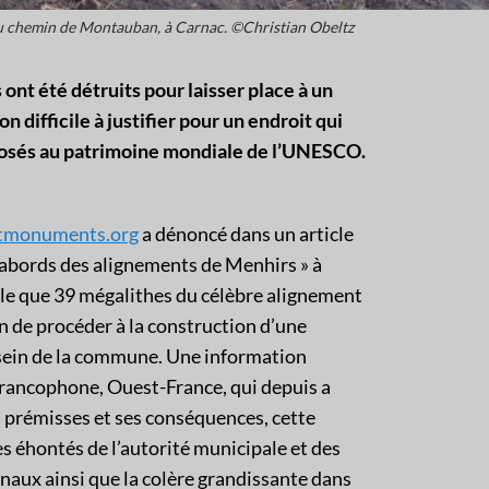
du chemin de Montauban, à Carnac. ©Christian Obeltz
ont été détruits pour laisser place à un
 difficile à justifier pour un endroit qui
proposés au patrimoine mondiale de l’UNESCO.
etmonuments.org
a dénoncé dans un article
abords des alignements de Menhirs » à
èle que 39 mégalithes du célèbre alignement
in de procéder à la construction d’une
sein de la commune. Une information
 francophone, Ouest-France, qui depuis a
es prémisses et ses conséquences, cette
es éhontés de l’autorité municipale et des
aux ainsi que la colère grandissante dans