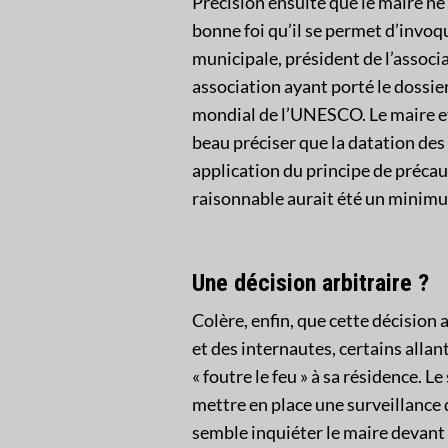
Précision ensuite que le maire ne
bonne foi qu’il se permet d’invoqu
municipale, président de l’associ
association ayant porté le dossie
mondial de l’UNESCO. Le maire et
beau préciser que la datation des
application du principe de préca
raisonnable aurait été un minimu
Une décision arbitraire ?
Colère, enfin, que cette décision 
et des internautes, certains allan
« foutre le feu » à sa résidence. 
mettre en place une surveillance du
semble inquiéter le maire devant