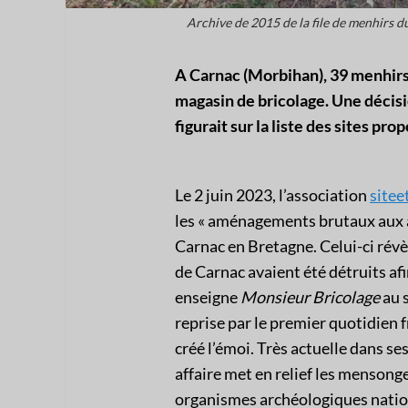
Archive de 2015 de la file de menhirs 
A Carnac (Morbihan), 39 menhirs 
magasin de bricolage. Une décision
figurait sur la liste des sites 
Le 2 juin 2023, l’association
site
les « aménagements brutaux aux 
Carnac en Bretagne. Celui-ci rév
de Carnac avaient été détruits af
enseigne
Monsieur Bricolage
au 
reprise par le premier quotidien
créé l’émoi. Très actuelle dans s
affaire met en relief les mensong
organismes archéologiques nation