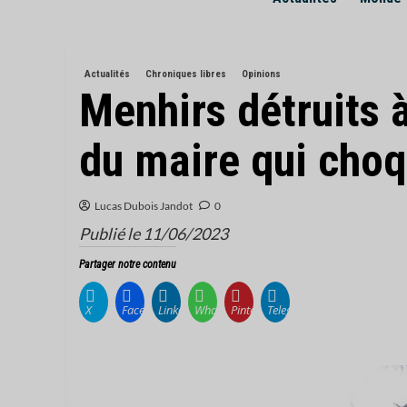
Actualités
Chroniques libres
Opinions
Menhirs détruits à
du maire qui cho
Lucas Dubois Jandot
0
Publié le 11/06/2023
Partager notre contenu
X
Facebook
LinkedIn
WhatsApp
Pinterest
Telegram