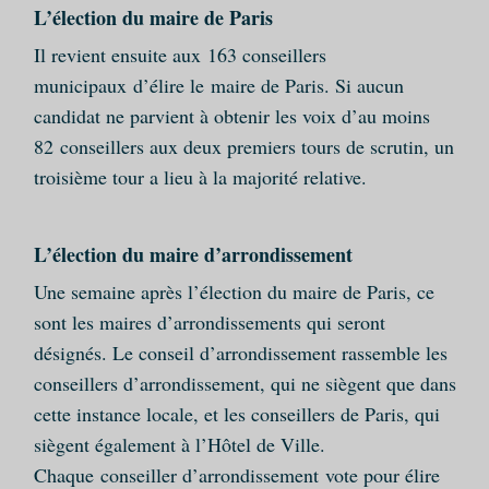
L’élection du maire de Paris
Il revient ensuite aux 163 conseillers
municipaux d’élire le maire de Paris. Si aucun
candidat ne parvient à obtenir les voix d’au moins
82 conseillers aux deux premiers tours de scrutin, un
troisième tour a lieu à la majorité relative.
L’élection du maire d’arrondissement
Une semaine après l’élection du maire de Paris, ce
sont les maires d’arrondissements qui seront
désignés. Le conseil d’arrondissement rassemble les
conseillers d’arrondissement, qui ne siègent que dans
cette instance locale, et les conseillers de Paris, qui
siègent également à l’Hôtel de Ville.
Chaque conseiller d’arrondissement vote pour élire