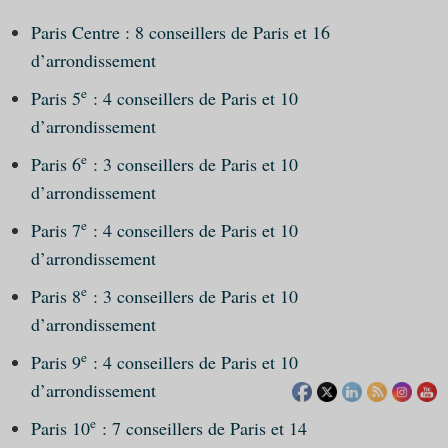
Paris Centre : 8 conseillers de Paris et 16
d’arrondissement
e
Paris 5
: 4 conseillers de Paris et 10
d’arrondissement
e
Paris 6
: 3 conseillers de Paris et 10
d’arrondissement
e
Paris 7
: 4 conseillers de Paris et 10
d’arrondissement
e
Paris 8
: 3 conseillers de Paris et 10
d’arrondissement
e
Paris 9
: 4 conseillers de Paris et 10
d’arrondissement
e
Paris 10
: 7 conseillers de Paris et 14