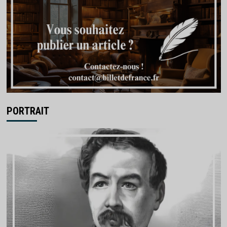
PORTRAIT