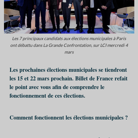
Les 7 principaux candidats aux élections municipales à Paris
ont débattu dans La Grande Confrontation, sur LCI mercredi 4
mars
Les prochaines élections municipales se tiendront
les 15 et 22 mars prochain. Billet de France refait
le point avec vous afin de comprendre le
fonctionnement de ces élections.
Comment fonctionnent les élections municipales ?