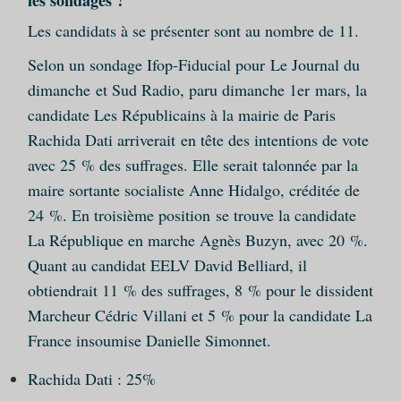
Les candidats à se présenter sont au nombre de 11.
Selon un sondage Ifop-Fiducial pour Le Journal du
dimanche et Sud Radio, paru dimanche 1er mars, la
candidate Les Républicains à la mairie de Paris
Rachida Dati arriverait en tête des intentions de vote
avec 25 % des suffrages. Elle serait talonnée par la
maire sortante socialiste Anne Hidalgo, créditée de
24 %. En troisième position se trouve la candidate
La République en marche Agnès Buzyn, avec 20 %.
Quant au candidat EELV David Belliard, il
obtiendrait 11 % des suffrages, 8 % pour le dissident
Marcheur Cédric Villani et 5 % pour la candidate La
France insoumise Danielle Simonnet.
Rachida Dati : 25%