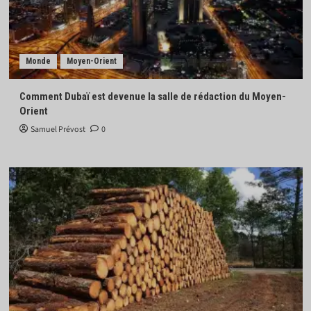
Monde
Moyen-Orient
Comment Dubaï est devenue la salle de rédaction du Moyen-
Orient
Samuel Prévost
0