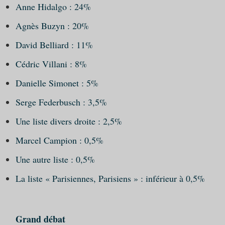
Anne Hidalgo : 24%
Agnès Buzyn : 20%
David Belliard : 11%
Cédric Villani : 8%
Danielle Simonet : 5%
Serge Federbusch : 3,5%
Une liste divers droite : 2,5%
Marcel Campion : 0,5%
Une autre liste : 0,5%
La liste « Parisiennes, Parisiens » : inférieur à 0,5%
Grand débat