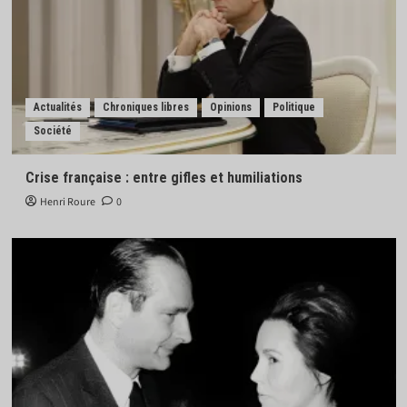
Actualités
Chroniques libres
Opinions
Politique
Société
Crise française : entre gifles et humiliations
Henri Roure
0