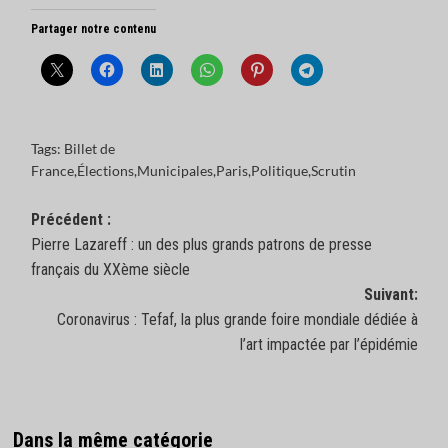
Partager notre contenu
Tags:
Billet de
France
,
Élections
,
Municipales
,
Paris
,
Politique
,
Scrutin
Navigation
Précédent :
Pierre Lazareff : un des plus grands patrons de presse
d’article
français du XXème siècle
Suivant:
Coronavirus : Tefaf, la plus grande foire mondiale dédiée à
l’art impactée par l’épidémie
Dans la même catégorie