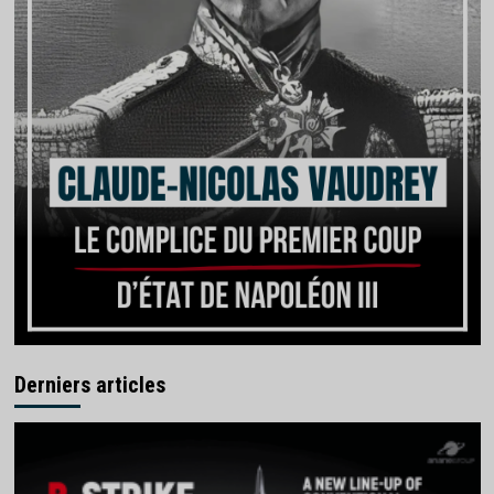
Derniers articles