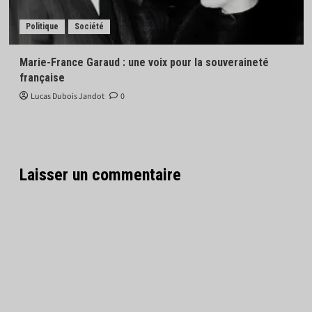
Politique
Société
Marie-France Garaud : une voix pour la souveraineté
française
Lucas Dubois Jandot
0
Laisser un commentaire