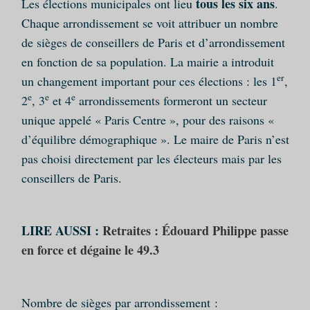
tous les six ans
Les élections municipales ont lieu
.
Chaque arrondissement se voit attribuer un nombre
de sièges de conseillers de Paris et d’arrondissement
en fonction de sa population. La mairie a introduit
er
un changement important pour ces élections : les 1
,
e
e
e
2
, 3
et 4
arrondissements formeront un secteur
unique appelé « Paris Centre », pour des raisons «
d’équilibre démographique ». Le maire de Paris n’est
pas choisi directement par les électeurs mais par les
conseillers de Paris.
LIRE AUSSI :
Retraites : Édouard Philippe passe
en force et dégaine le 49.3
Nombre de sièges par arrondissement :