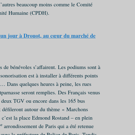
 d’autres beaucoup moins comme le Comité
ignité Humaine (CPDH).
 jour à Drouot, au cœur du marché de
es de bénévoles s’affairent. Les podiums sont à
norisation est à installer à différents points
er… Dans quelques heures à peine, les rues
tparnasse seront remplies. Des Français venus
es deux TGV ou encore dans les 165 bus
nt défileront autour du thème « Marchons
, c’est la place Edmond Rostand – en plein
me
arrondissement de Paris qui a été retenue
 avec la préfecture de Police de Paris. Tandis