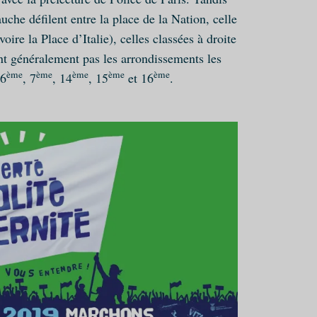
uche défilent entre la place de la Nation, celle
oire la Place d’Italie), celles classées à droite
nt généralement pas les arrondissements les
ème
ème
ème
ème
ème
 6
, 7
, 14
, 15
et 16
.