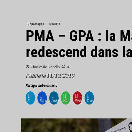
Reportages
Société
PMA – GPA : la M
redescend dans la
Charles de Blondin
0
Publié le 11/10/2019
Partager notre contenu
X
Facebook
LinkedIn
WhatsApp
Pinterest
Telegram