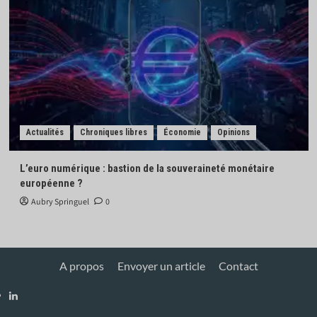
Actualités
Chroniques libres
Économie
Opinions
L’euro numérique : bastion de la souveraineté monétaire
européenne ?
Aubry Springuel
0
A propos
Envoyer un article
Contact
Linkedin