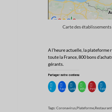
Carte des établissements 
A l’heure actuelle, la plateforme
toute la France, 800 bons d’achat
gérants.
Partager notre contenu
X
Facebook
LinkedIn
WhatsApp
Pinterest
Telegr
Tags:
Coronavirus
,
Plateforme
,
Restaurant