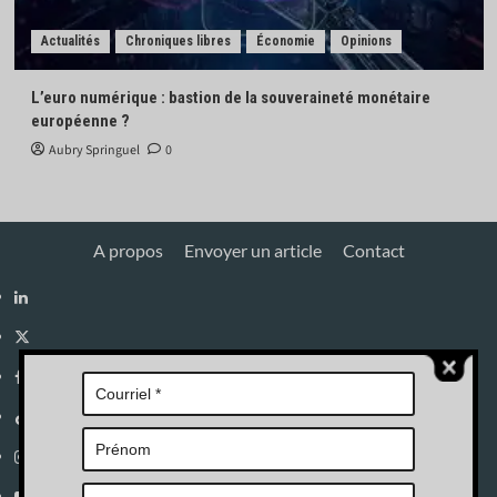
Actualités
Chroniques libres
Économie
Opinions
L’euro numérique : bastion de la souveraineté monétaire
européenne ?
Aubry Springuel
0
A propos
Envoyer un article
Contact
Linkedin
X
Facebook
Tik
Tok
Instagram
YouTube