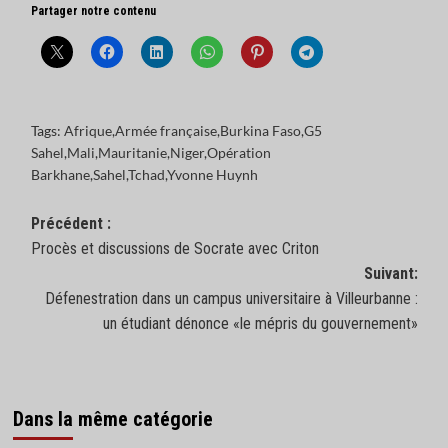
Partager notre contenu
Tags:
Afrique
,
Armée française
,
Burkina Faso
,
G5
Sahel
,
Mali
,
Mauritanie
,
Niger
,
Opération
Barkhane
,
Sahel
,
Tchad
,
Yvonne Huynh
Navigation
Précédent :
Procès et discussions de Socrate avec Criton
d’article
Suivant:
Défenestration dans un campus universitaire à Villeurbanne :
un étudiant dénonce «le mépris du gouvernement»
Dans la même catégorie