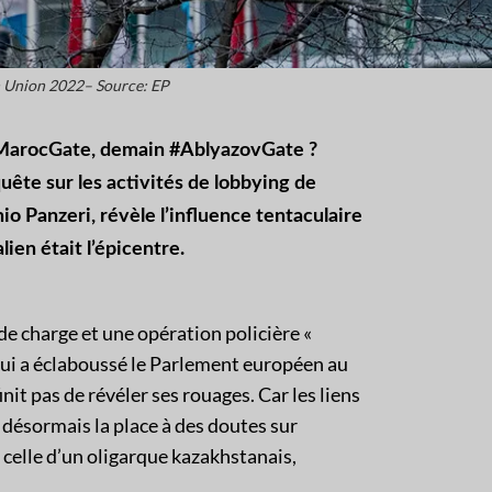
 Union 2022– Source: EP
#MarocGate, demain #AblyazovGate ?
uête sur les activités de lobbying de
o Panzeri, révèle l’influence tentaculaire
lien était l’épicentre.
de charge et une opération policière «
i qui a éclaboussé le Parlement européen au
it pas de révéler ses rouages. Car les liens
 désormais la place à des doutes sur
celle d’un oligarque kazakhstanais,