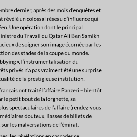
embre dernier, après des mois d’enquêtes et
ont révélé un colossal réseau d’influence qui
éen. Une opération dont le principal
inistre du Travail du Qatar Ali Ben Samikh
oucieux de soigner son image écornée par les
ction des stades de la coupe du monde.
bying », l’instrumentalisation du
ts privés n’a pas vraiment été une surprise
ualité de la prestigieuse institution.
rançais ont traité l’affaire Panzeri – bientôt
 le petit bout de la lorgnette, se
lus spectaculaires de l’affaire (rendez-vous
rmédiaires douteux, liasses de billets de
 sur les malversations de l’émirat.
es, les révélations en cascades se