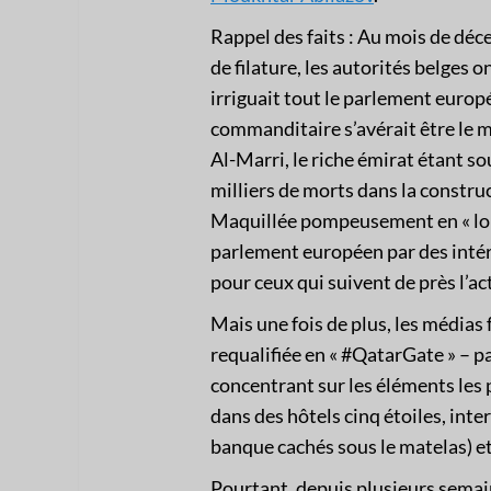
Rappel des faits : Au mois de déc
de filature, les autorités belges 
irriguait tout le parlement europ
commanditaire s’avérait être le m
Al-Marri, le riche émirat étant s
milliers de morts dans la constru
Maquillée pompeusement en « lob
parlement européen par des intérê
pour ceux qui suivent de près l’act
Mais une fois de plus, les médias f
requalifiée en « #QatarGate » – par
concentrant sur les éléments les p
dans des hôtels cinq étoiles, inte
banque cachés sous le matelas) et
Pourtant, depuis plusieurs semain