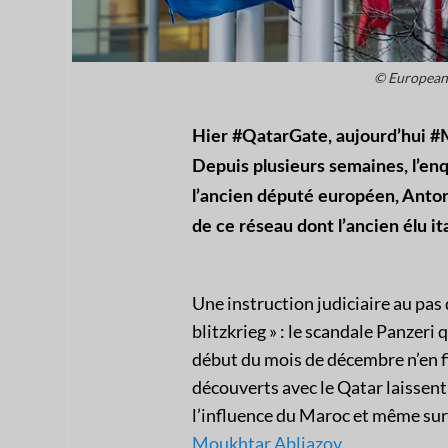
© European
Hier #QatarGate, aujourd’hui 
Depuis plusieurs semaines, l’enq
l’ancien député européen, Antoni
de ce réseau dont l’ancien élu ita
Une instruction judiciaire au pas 
blitzkrieg » : le scandale Panzer
début du mois de décembre n’en fin
découverts avec le Qatar laissent
l’influence du Maroc et même sur 
Moukhtar Abliazov
.