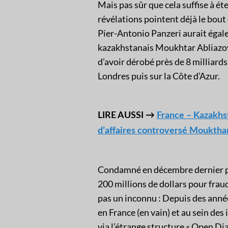
Mais pas sûr que cela suffise à ét
révélations pointent déjà le bout d
Pier-Antonio Panzeri aurait égale
kazakhstanais Moukhtar Abliazov
d’avoir dérobé près de 8 milliards 
Londres puis sur la Côte d’Azur.
LIRE AUSSI →
France – Kazakhst
d’affaires controversé Mouktha
Condamné en décembre dernier pa
200 millions de dollars pour frau
pas un inconnu : Depuis des années
en France (en vain) et au sein d
via l’étrange structure « Open Di