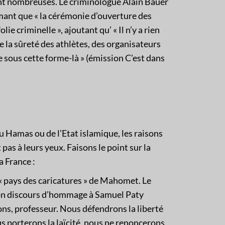
t nombreuses. Le criminologue Alain Bauer
irmant que « la cérémonie d’ouverture des
ie criminelle », ajoutant qu’ « Il n’y a rien
de la sûreté des athlètes, des organisateurs
e sous cette forme-là » (émission C’est dans
du Hamas ou de l’Etat islamique, les raisons
as à leurs yeux. Faisons le point sur la
a France :
« pays des caricatures » de Mahomet. Le
son discours d’hommage à Samuel Paty
ns, professeur. Nous défendrons la liberté
us porterons la laïcité, nous ne renoncerons