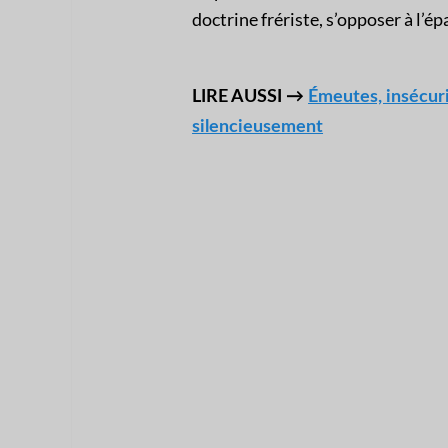
doctrine frériste, s’opposer à l’é
LIRE AUSSI →
Émeutes, insécuri
silencieusement