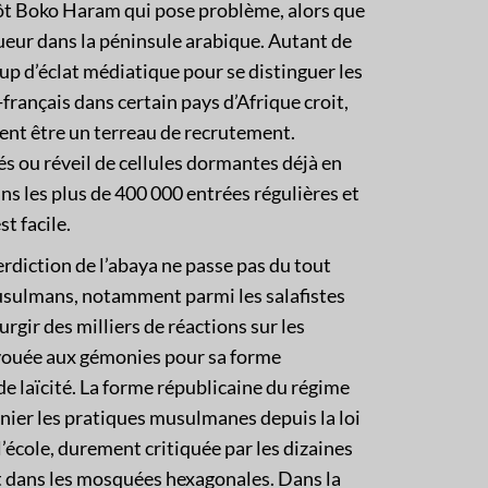
utôt Boko Haram qui pose problème, alors que
gueur dans la péninsule arabique. Autant de
up d’éclat médiatique pour se distinguer les
français dans certain pays d’Afrique croit,
ent être un terreau de recrutement.
és ou réveil de cellules dormantes déjà en
dans les plus de 400 000 entrées régulières et
t facile.
erdiction de l’abaya ne passe pas du tout
usulmans, notamment parmi les salafistes
urgir des milliers de réactions sur les
 vouée aux gémonies pour sa forme
e laïcité. La forme républicaine du régime
ier les pratiques musulmanes depuis la loi
 l’école, durement critiquée par les dizaines
nt dans les mosquées hexagonales. Dans la