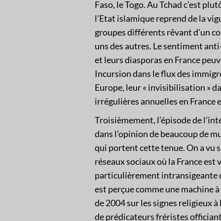
Faso, le Togo. Au Tchad c’est pl
l’Etat islamique reprend de la vi
groupes différents rêvant d’un co
uns des autres. Le sentiment anti-
et leurs diasporas en France peuv
Incursion dans le flux des immigr
Europe, leur « invisibilisation » 
irrégulières annuelles en France es
Troisièmement, l’épisode de l’int
dans l’opinion de beaucoup de m
qui portent cette tenue. On a vu s
réseaux sociaux où la France est
particulièrement intransigeante d
est perçue comme une machine à n
de 2004 sur les signes religieux à
de prédicateurs fréristes officia