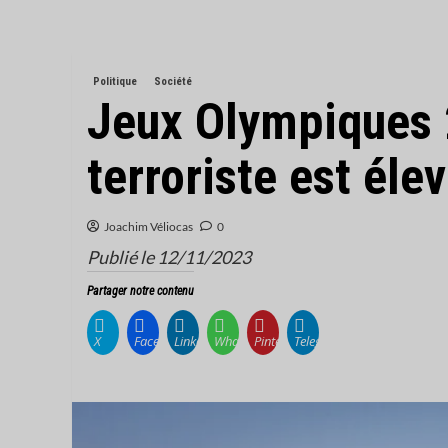
Politique
Société
Jeux Olympiques 2
terroriste est éle
Joachim Véliocas
0
Publié le 12/11/2023
Partager notre contenu
X
Facebook
LinkedIn
WhatsApp
Pinterest
Telegram