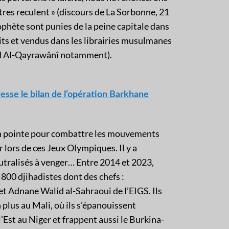
tres reculent » (discours de La Sorbonne, 21
ophète sont punies de la peine capitale dans
uits et vendus dans les librairies musulmanes
ayd Al-Qayrawânî notamment).
resse le bilan de l’opération Barkhane
n pointe pour combattre les mouvements
 lors de ces Jeux Olympiques. Il y a
utralisés à venger… Entre 2014 et 2023,
 800 djihadistes dont des chefs :
 Adnane Walid al-Sahraoui de l’EIGS. Ils
 plus au Mali, où ils s’épanouissent
’Est au Niger et frappent aussi le Burkina-