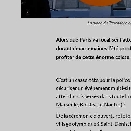
La place du Trocadéro 
Alors que Paris va focaliser l’a
durant deux semaines l’été proch
profiter de cette énorme caisse
C’est un casse-tête pour la polic
sécuriser un événement multi-site
attendus dispersés dans toute la r
Marseille, Bordeaux, Nantes) ?
De la cérémonie d’ouverture le lo
village olympique à Saint-Denis, l