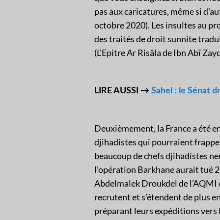
pas aux caricatures, même si d’au
octobre 2020). Les insultes au pr
des traités de droit sunnite trad
(L’Epitre Ar Risâla de Ibn Abî Z
LIRE AUSSI →
Sahel : le Sénat d
Deuxièmement, la France a été e
djihadistes qui pourraient frapper
beaucoup de chefs djihadistes ne
l’opération Barkhane aurait tué 2
Abdelmalek Droukdel de l’AQMI et
recrutent et s’étendent de plus en
préparant leurs expéditions vers l