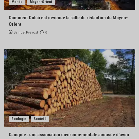
Monde
Moyen-Orient
Comment Dubaï est devenue la salle de rédaction du Moyen-
Orient
Samuel Prévost
0
Écologie
Société
Canopée : une association environnementale accusée d’avoir