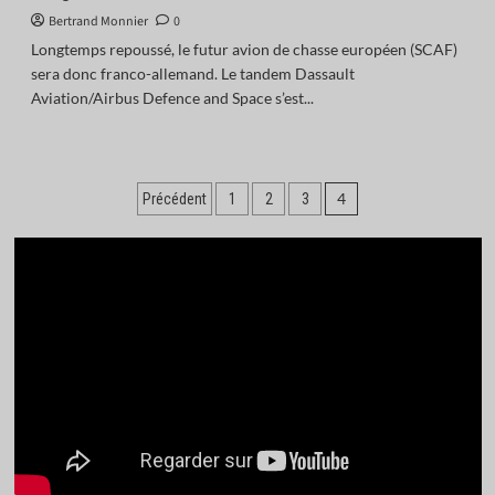
Bertrand Monnier
0
Longtemps repoussé, le futur avion de chasse européen (SCAF)
sera donc franco-allemand. Le tandem Dassault
Aviation/Airbus Defence and Space s’est...
Pagination
4
Précédent
1
2
3
des
publications