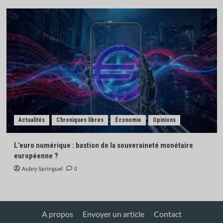
Actualités
Chroniques libres
Économie
Opinions
L’euro numérique : bastion de la souveraineté monétaire
européenne ?
Aubry Springuel
0
A propos
Envoyer un article
Contact