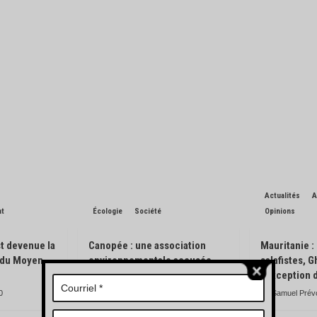
Actualités
A
nt
Écologie
Société
Opinions
t devenue la
Canopée : une association
Mauritanie :
n du Moyen-
environnementale accusée
salafistes, 
d’avoir pisté des engins
l’exception 
forestiers
0
Samuel Prév
Charles de Blondin
0