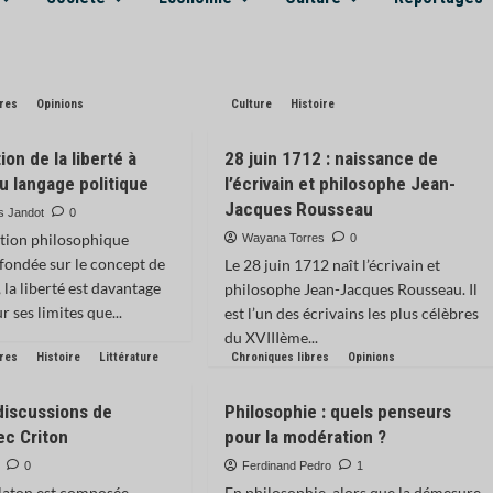
bres
Opinions
Culture
Histoire
on de la liberté à
28 juin 1712 : naissance de
u langage politique
l’écrivain et philosophe Jean-
Jacques Rousseau
s Jandot
0
ition philosophique
Wayana Torres
0
 fondée sur le concept de
Le 28 juin 1712 naît l’écrivain et
, la liberté est davantage
philosophe Jean-Jacques Rousseau. Il
r ses limites que...
est l’un des écrivains les plus célèbres
du XVIIIème...
bres
Histoire
Littérature
Chroniques libres
Opinions
discussions de
Philosophie : quels penseurs
ec Criton
pour la modération ?
0
Ferdinand Pedro
1
laton est composée
En philosophie, alors que la démesure,