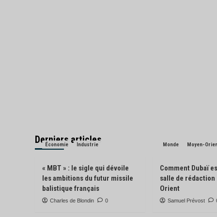
Derniers articles
Économie
Industrie
Monde
Moyen-Orie
« MBT » : le sigle qui dévoile
Comment Dubaï es
les ambitions du futur missile
salle de rédactio
balistique français
Orient
Charles de Blondin
0
Samuel Prévost