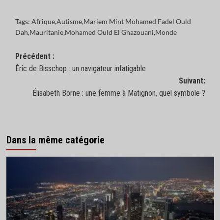
Tags:
Afrique
,
Autisme
,
Mariem Mint Mohamed Fadel Ould
Dah
,
Mauritanie
,
Mohamed Ould El Ghazouani
,
Monde
Navigation
Précédent :
Éric de Bisschop : un navigateur infatigable
d’article
Suivant:
Élisabeth Borne : une femme à Matignon, quel symbole ?
Dans la même catégorie