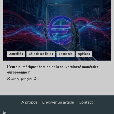
Actualités
Chroniques libres
Économie
Opinions
L’euro numérique : bastion de la souveraineté monétaire
européenne ?
Aubry Springuel
0
A propos
Envoyer un article
Contact
Linkedin