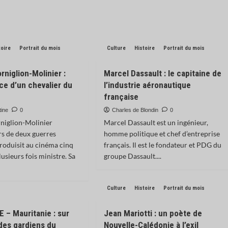
toire
Portrait du mois
Culture
Histoire
Portrait du mois
rniglion-Molinier :
Marcel Dassault : le capitaine de
ce d’un chevalier du
l’industrie aéronautique
française
tine
0
Charles de Blondin
0
niglion-Molinier
Marcel Dassault est un ingénieur,
rs de deux guerres
homme politique et chef d’entreprise
roduisit au cinéma cinq
français. Il est le fondateur et PDG du
plusieurs fois ministre. Sa
groupe Dassault....
Culture
Histoire
Portrait du mois
– Mauritanie : sur
Jean Mariotti : un poète de
 des gardiens du
Nouvelle-Calédonie à l’exil