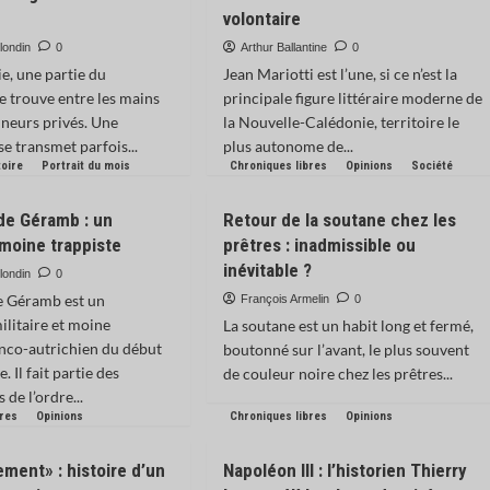
volontaire
londin
0
Arthur Ballantine
0
e, une partie du
Jean Mariotti est l’une, si ce n’est la
e trouve entre les mains
principale figure littéraire moderne de
nneurs privés. Une
la Nouvelle-Calédonie, territoire le
se transmet parfois...
plus autonome de...
toire
Portrait du mois
Chroniques libres
Opinions
Société
de Géramb : un
Retour de la soutane chez les
 moine trappiste
prêtres : inadmissible ou
inévitable ?
londin
0
e Géramb est un
François Armelin
0
ilitaire et moine
La soutane est un habit long et fermé,
anco-autrichien du début
boutonné sur l’avant, le plus souvent
. Il fait partie des
de couleur noire chez les prêtres...
 de l’ordre...
bres
Opinions
Chroniques libres
Opinions
ement» : histoire d’un
Napoléon III : l’historien Thierry