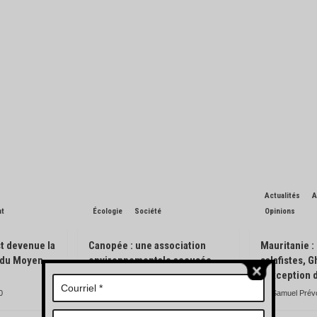
Actualités
A
nt
Écologie
Société
Opinions
t devenue la
Canopée : une association
Mauritanie :
n du Moyen-
environnementale accusée
salafistes, 
d’avoir pisté des engins
l’exception 
forestiers
0
Samuel Prév
Charles de Blondin
0