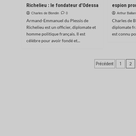
Richelieu : le fondateur d’Odessa
espion pro
Charles de Blondin
0
Arthur Ballan
Armand-Emmanuel du Plessis de
Charles de Br
Richelieu est un officier, diplomate et
diplomate fra
homme politique français. Il est
est connu pou
célèbre pour avoir fondé et...
Pagination
2
Précédent
1
des
publication