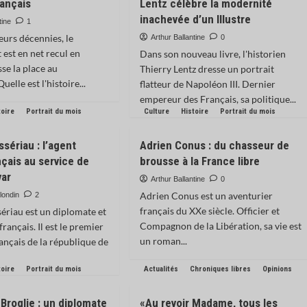
ançais
Lentz célèbre la modernité
inachevée d’un Illustre
tine
1
eurs décennies, le
Arthur Ballantine
0
est en net recul en
Dans son nouveau livre, l'historien
sse la place au
Thierry Lentz dresse un portrait
uelle est l'histoire...
flatteur de Napoléon III. Dernier
empereur des Français, sa politique...
toire
Portrait du mois
Culture
Histoire
Portrait du mois
sériau : l’agent
Adrien Conus : du chasseur de
nçais au service de
brousse à la France libre
var
Arthur Ballantine
0
Adrien Conus est un aventurier
londin
2
français du XXe siècle. Officier et
ériau est un diplomate et
Compagnon de la Libération, sa vie est
français. Il est le premier
un roman...
ançais de la république de
toire
Portrait du mois
Actualités
Chroniques libres
Opinions
Broglie : un diplomate
«Au revoir Madame, tous les