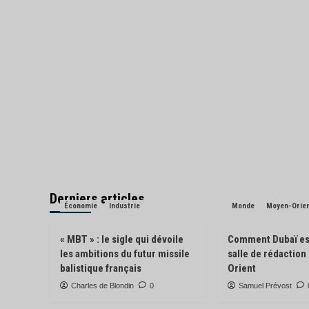
Derniers articles
Économie
Industrie
Monde
Moyen-Orie
« MBT » : le sigle qui dévoile
Comment Dubaï es
les ambitions du futur missile
salle de rédactio
balistique français
Orient
Charles de Blondin
0
Samuel Prévost