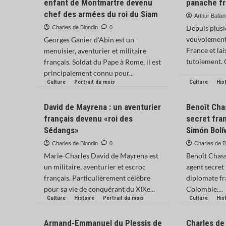
enfant de Montmartre devenu
panache fr
chef des armées du roi du Siam
Arthur Ballan
Depuis plusi
Charles de Blondin
0
vouvoiement 
Georges Ganier d'Abin est un
France et lai
menuisier, aventurier et militaire
tutoiement. Q
français. Soldat du Pape à Rome, il est
principalement connu pour...
Culture
Portrait du mois
Culture
His
David de Mayrena : un aventurier
Benoît Chas
français devenu «roi des
secret fra
Sédangs»
Simón Bolí
Charles de Blondin
0
Charles de B
Marie-Charles David de Mayrena est
Benoît Chass
un militaire, aventurier et escroc
agent secret 
français. Particulièrement célèbre
diplomate fr
pour sa vie de conquérant du XIXe...
Colombie....
Culture
Histoire
Portrait du mois
Culture
His
Armand-Emmanuel du Plessis de
Charles de 