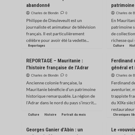
abandonné
patrimoine
Charles de Blondin
0
Charles de B
Philippe de Dieuleveult est un
En Mauritani
journaliste et animateur de télévision
patrimoine s
français. Il est particulièrement
de collectio
célèbre pour avoir été la vedette...
richesse qui 
Reportages
Culture
His
REPORTAGE – Mauritanie :
Ferdinand 
l’histoire française de l’Adrar
général et
Charles de Blondin
0
Charles de B
Ancienne colonie française, la
Ferdinand d
Mauritanie bénéficie d’un patrimoine
aventurier, m
historique remarquable. La région de
trappiste fr
l'Adrar dans le nord du pays s’inscrit...
du XIXe siècle
restaurateurs
Culture
Histoire
Portrait du mois
Chroniques li
Georges Ganier d’Abin : un
Le «vouvoi