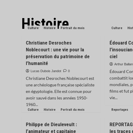
Histoire
Culture
Histoire
Portrait du mois
Culture
His
Christiane Desroches
Édouard Co
Noblecourt : une vie pour la
l’insoucian
préservation du patrimoine de
ciel
l’humanité
Arthur Ballan
Édouard Cor
Lucas Dubois Jandot
0
combattit lo
Christiane Desroches Noblecourt est
mondiales, p
une archéologue française spécialiste
films et fut 
en égyptologie. Elle est connue pour
vie...
avoir sauvé dans les années 1950-
1960...
Culture
Histoire
Portrait du mois
Reportages
Philippe de Dieuleveult :
REPORTAGE 
l’animateur et capitaine
les traces