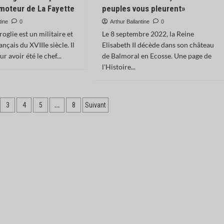
moteur de La Fayette
peuples vous pleurent»
tine
0
Arthur Ballantine
0
oglie est un militaire et
Le 8 septembre 2022, la Reine
nçais du XVIIIe siècle. Il
Elisabeth II décède dans son château
r avoir été le chef...
de Balmoral en Ecosse. Une page de
l'Histoire...
…
3
4
5
8
Suivant
s