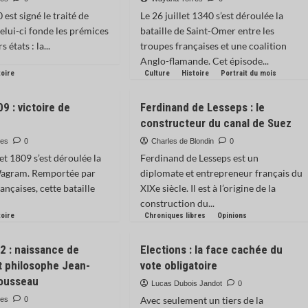
 est signé le traité de
Le 26 juillet 1340 s’est déroulée la
lui-ci fonde les prémices
bataille de Saint-Omer entre les
 états : la...
troupes françaises et une coalition
Anglo-flamande. Cet épisode...
toire
Culture
Histoire
Portrait du mois
09 : victoire de
Ferdinand de Lesseps : le
constructeur du canal de Suez
res
0
Charles de Blondin
0
llet 1809 s’est déroulée la
Ferdinand de Lesseps est un
 Wagram. Remportée par
diplomate et entrepreneur français du
ançaises, cette bataille
XIXe siècle. Il est à l’origine de la
construction du...
toire
Chroniques libres
Opinions
12 : naissance de
Elections : la face cachée du
et philosophe Jean-
vote obligatoire
ousseau
Lucas Dubois Jandot
0
Avec seulement un tiers de la
res
0