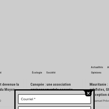
Actualités
A
nt
Écologie
Société
Opinions
t devenue la
Canopée : une association
Mauritanie :
n du Moyen-
environnementale accusée
salafistes, 
d’avoir pisté des engins
l’exception 
forestiers
0
Samuel Prév
Charles de Blondin
0