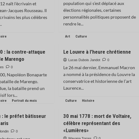
population qui s’est déplacé aux
12 naît l’écrivain et
élections régionales, certaines
ean-Jacques Rousseau. Il
personnalités politiques proposent de
écrivains les plus célèbres
rendre le...
..
toire
Art
Culture
0 : la contre-attaque
Le Louvre à l’heure chrétienne
de Marengo
Lucas Dubois Jandot
0
Le 26 mai dernier, Emmanuel Macron
res
0
a nommé à la présidence du Louvre la
1800, Napoléon Bonaparte
conservatrice et historienne de l’art
bataille de Marengo.
Laurence...
ue, la bataille prend un
sif lors...
toire
Portrait du mois
Culture
Histoire
: le préfet bâtisseur
30 mai 1778 : mort de Voltaire,
aris
célèbre représentant des
«Lumières»
londin
0
mbuteau est une
Wayana Torres
0