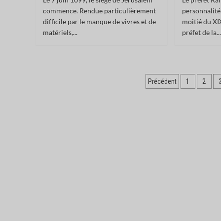
commence. Rendue particulièrement
personnalité
difficile par le manque de vivres et de
moitié du XIX
matériels,...
préfet de la..
Pagination
Précédent
1
2
des
publications