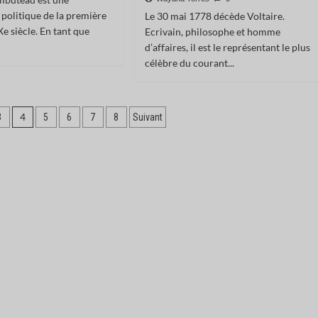
 politique de la première
Le 30 mai 1778 décède Voltaire.
e siècle. En tant que
Ecrivain, philosophe et homme
.
d’affaires, il est le représentant le plus
célèbre du courant...
4
3
5
6
7
8
Suivant