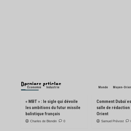
Derniers articles
Économie
Industrie
Monde
Moyen-Orie
« MBT » : le sigle qui dévoile
Comment Dubaï es
les ambitions du futur missile
salle de rédactio
balistique français
Orient
Charles de Blondin
0
Samuel Prévost