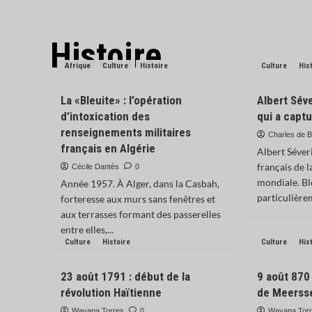
Histoire
Afrique
Culture
Histoire
Culture
His
La «Bleuite» : l’opération
Albert Séve
d’intoxication des
qui a capt
renseignements militaires
Charles de B
français en Algérie
Albert Séver
français de 
Cécile Dantès
0
mondiale. Ble
Année 1957. À Alger, dans la Casbah,
particulière
forteresse aux murs sans fenêtres et
aux terrasses formant des passerelles
entre elles,...
Culture
Histoire
Culture
His
23 août 1791 : début de la
9 août 870 
révolution Haïtienne
de Meerss
Wayana Torres
0
Wayana Tor