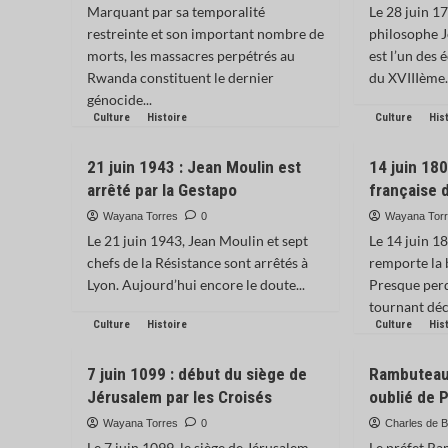
Marquant par sa temporalité
Le 28 juin 17
restreinte et son important nombre de
philosophe J
morts, les massacres perpétrés au
est l’un des 
Rwanda constituent le dernier
du XVIIIème.
génocide...
Culture
Histoire
Culture
His
21 juin 1943 : Jean Moulin est
14 juin 180
arrêté par la Gestapo
française 
Wayana Torres
0
Wayana Tor
Le 21 juin 1943, Jean Moulin et sept
Le 14 juin 
chefs de la Résistance sont arrêtés à
remporte la 
Lyon. Aujourd’hui encore le doute...
Presque perd
tournant déci
Culture
Histoire
Culture
His
7 juin 1099 : début du siège de
Rambuteau 
Jérusalem par les Croisés
oublié de P
Wayana Torres
0
Charles de B
Le 7 juin 1099, le siège de Jérusalem
Le préfet Ra