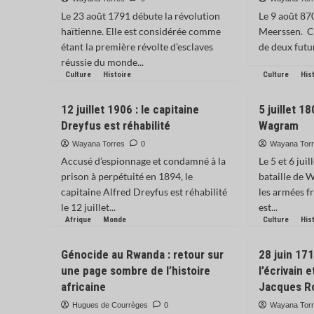
Le 23 août 1791 débute la révolution
Le 9 août 870
haïtienne. Elle est considérée comme
Meerssen. Ce
étant la première révolte d’esclaves
de deux futurs
réussie du monde...
Culture
Histoire
Culture
His
12 juillet 1906 : le capitaine
5 juillet 18
Dreyfus est réhabilité
Wagram
Wayana Torres
0
Wayana Tor
Accusé d’espionnage et condamné à la
Le 5 et 6 jui
prison à perpétuité en 1894, le
bataille de
capitaine Alfred Dreyfus est réhabilité
les armées fr
le 12 juillet...
est...
Afrique
Monde
Culture
His
Génocide au Rwanda : retour sur
28 juin 17
une page sombre de l’histoire
l’écrivain 
africaine
Jacques R
Hugues de Courrèges
0
Wayana Tor