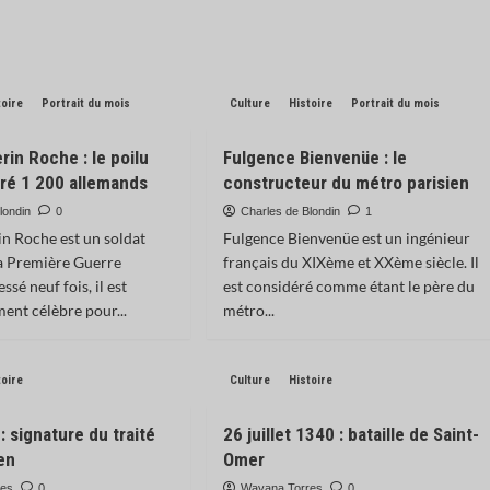
toire
Portrait du mois
Culture
Histoire
Portrait du mois
rin Roche : le poilu
Fulgence Bienvenüe : le
uré 1 200 allemands
constructeur du métro parisien
londin
0
Charles de Blondin
1
in Roche est un soldat
Fulgence Bienvenüe est un ingénieur
la Première Guerre
français du XIXème et XXème siècle. Il
ssé neuf fois, il est
est considéré comme étant le père du
ment célèbre pour...
métro...
toire
Culture
Histoire
: signature du traité
26 juillet 1340 : bataille de Saint-
en
Omer
res
0
Wayana Torres
0