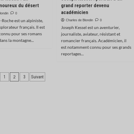
amoureux du désert
grand reporter devenu
académicien
londin
0
-Roche est un alpiniste,
Charles de Blondin
0
xplorateur français. Il est
Joseph Kessel est un aventurier,
onnu pour ses romans
journaliste, aviateur, résistant et
dans la montagne...
romancier français. Académicien, il
est notamment connu pour ses grands
reportages...
ation
2
1
3
Suivant
cations