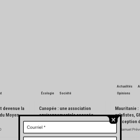
Actualités
A
nt
Écologie
Société
Opinions
t devenue la
Canopée : une association
Mauritanie :
n du Moyen-
environnementale accusée
salafistes, 
d’avoir pisté des engins
l’exception 
forestiers
0
Samuel Prév
Charles de Blondin
0