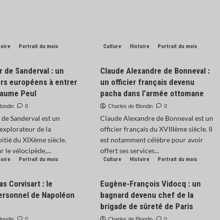
toire
Portrait du mois
Culture
Histoire
Portrait du mois
r de Sanderval : un
Claude Alexandre de Bonneval :
rs européens à entrer
un officier français devenu
yaume Peul
pacha dans l’armée ottomane
londin
0
Charles de Blondin
0
 de Sanderval est un
Claude Alexandre de Bonneval est un
 explorateur de la
officier français du XVIIIème siècle. Il
tié du XIXème siècle.
est notamment célèbre pour avoir
 le vélocipède,...
offert ses services...
toire
Portrait du mois
Culture
Histoire
Portrait du mois
s Corvisart : le
Eugène-François Vidocq : un
ersonnel de Napoléon
bagnard devenu chef de la
brigade de sûreté de Paris
londin
0
Charles de Blondin
0