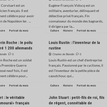
 Corvisart est un
Eugène-François Vidocq est un
cien français. Il est
militaire, aventurier, délinquant et
ment célèbre pour avoir
détective privé français. Fin
n de Napoléon Ier. ...
connaisseur du monde des bagnards,
il dirigera par la...
toire
Portrait du mois
Culture
Histoire
Portrait du mois
rin Roche : le poilu
Louis Rustin : l’inventeur de la
uré 1 200 allemands
rustine
londin
0
Charles de Blondin
0
in Roche est un soldat
Louis Rustin est un chef d’entreprise
la Première Guerre
français. Passionné par le cyclisme, il
ssé neuf fois, il est
est l’inventeur de la petite pièce de
ment célèbre pour...
caoutchouc qui...
toire
Portrait du mois
Culture
Histoire
Portrait du mois
t : le véritable
John Stuart : petit-fils de roi, fils
amouraï» français
de régent, connétable de