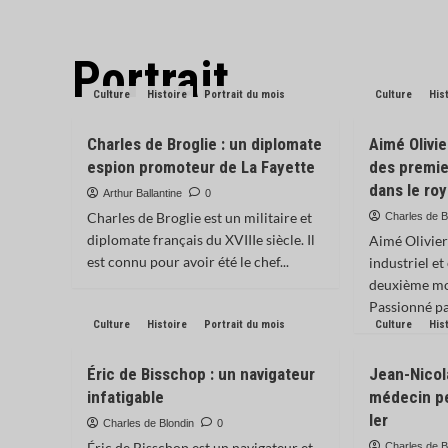
Portrait
Culture
Histoire
Portrait du mois
Culture
His
Charles de Broglie : un diplomate
Aimé Olivie
espion promoteur de La Fayette
des premie
dans le ro
Arthur Ballantine
0
Charles de Broglie est un militaire et
Charles de B
diplomate français du XVIIIe siècle. Il
Aimé Olivier
est connu pour avoir été le chef...
industriel et
deuxième moi
Passionné par
Culture
Histoire
Portrait du mois
Culture
His
Éric de Bisschop : un navigateur
Jean-Nicola
infatigable
médecin p
Ier
Charles de Blondin
0
Éric de Bisschop est un navigateur et
Charles de B