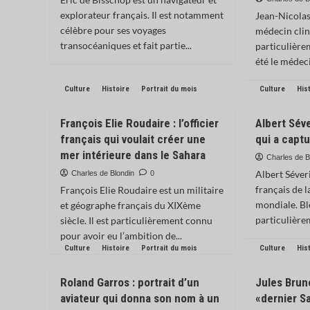
explorateur français. Il est notamment
Jean-Nicolas
célèbre pour ses voyages
médecin clini
transocéaniques et fait partie...
particulière
été le médeci
Culture
Histoire
Portrait du mois
Culture
His
François Elie Roudaire : l’officier
Albert Séve
français qui voulait créer une
qui a capt
mer intérieure dans le Sahara
Charles de B
Albert Séver
Charles de Blondin
0
français de 
François Elie Roudaire est un militaire
mondiale. Ble
et géographe français du XIXème
particulière
siècle. Il est particulièrement connu
pour avoir eu l’ambition de...
Culture
Histoire
Portrait du mois
Culture
His
Roland Garros : portrait d’un
Jules Brune
aviateur qui donna son nom à un
«dernier S