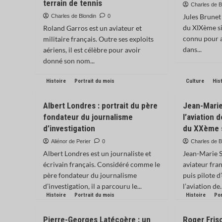
terrain de tennis
Charles de B
Jules Brunet
Charles de Blondin
0
du XIXème si
Roland Garros est un aviateur et
connu pour a
militaire français. Outre ses exploits
dans...
aériens, il est célèbre pour avoir
donné son nom...
Histoire
Portrait du mois
Culture
His
Albert Londres : portrait du père
Jean-Marie
fondateur du journalisme
l’aviation 
d’investigation
du XXème 
Aliénor de Perier
0
Charles de B
Albert Londres est un journaliste et
Jean-Marie S
écrivain français. Considéré comme le
aviateur fran
père fondateur du journalisme
puis pilote d’
d’investigation, il a parcouru le...
l’aviation de.
Histoire
Portrait du mois
Histoire
Por
Pierre-Georges Latécoère : un
Roger Fris