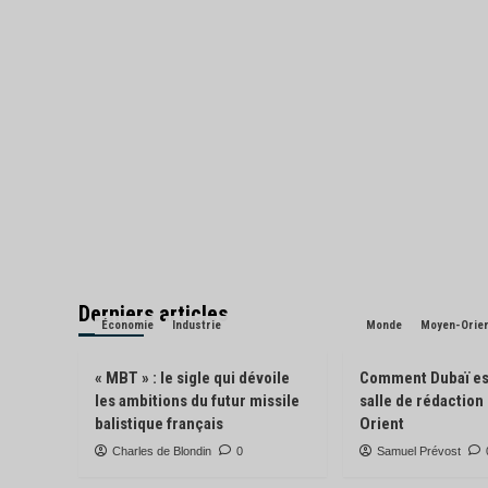
Derniers articles
Économie
Industrie
Monde
Moyen-Orie
« MBT » : le sigle qui dévoile
Comment Dubaï es
les ambitions du futur missile
salle de rédactio
balistique français
Orient
Charles de Blondin
0
Samuel Prévost