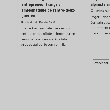
entrepreneur français
alpiniste 
emblématique de l’entre-deux-
Charles de B
guerres
Roger Frison
écrivain et e
Charles de Blondin
0
notamment c
Pierre-Georges Latécoère est un
d’aventures 
entrepreneur, pilote et ingénieur en
aérospatiale français. A la tête du
groupe qui porte son nom, il...
Pagin
Précédent
des
publi