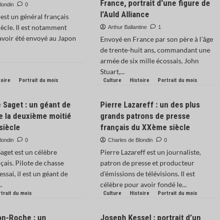
France, portrait d’une figure de
londin
0
l’Auld Alliance
 est un général français
ècle. Il est notamment
Arthur Ballantine
1
voir été envoyé au Japon
Envoyé en France par son père à l’âge
de trente-huit ans, commandant une
armée de six mille écossais, John
Stuart,...
toire
Portrait du mois
Culture
Histoire
Portrait du mois
 Saget : un géant de
Pierre Lazareff : un des plus
de la deuxième moitié
grands patrons de presse
siècle
français du XXème siècle
londin
0
Charles de Blondin
0
aget est un célèbre
Pierre Lazareff est un journaliste,
çais. Pilote de chasse
patron de presse et producteur
essai, il est un géant de
d’émissions de télévisions. Il est
..
célèbre pour avoir fondé le...
trait du mois
Culture
Histoire
Portrait du mois
on-Roche : un
Joseph Kessel : portrait d’un