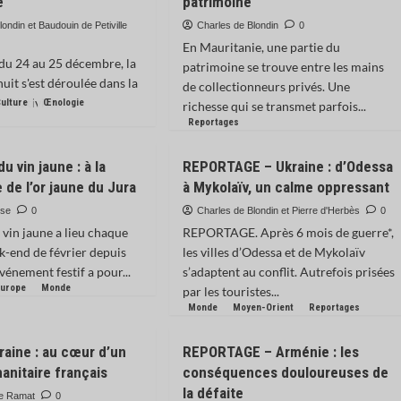
e
patrimoine
ondin et Baudouin de Petiville
Charles de Blondin
0
En Mauritanie, une partie du
 du 24 au 25 décembre, la
patrimoine se trouve entre les mains
uit s'est déroulée dans la
de collectionneurs privés. Une
a Nativité...
ulture
Œnologie
richesse qui se transmet parfois...
Reportages
u vin jaune : à la
REPORTAGE – Ukraine : d’Odessa
 de l’or jaune du Jura
à Mykolaïv, un calme oppressant
sse
0
Charles de Blondin et Pierre d'Herbès
0
 vin jaune a lieu chaque
REPORTAGE. Après 6 mois de guerre*,
-end de février depuis
les villes d’Odessa et de Mykolaïv
vénement festif a pour...
s’adaptent au conflit. Autrefois prisées
Europe
Monde
par les touristes...
Monde
Moyen-Orient
Reportages
raine : au cœur d’un
REPORTAGE – Arménie : les
anitaire français
conséquences douloureuses de
la défaite
te Ramat
0