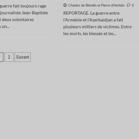
guerre fait toujours rage
Charles de Blondin et Pierre d'Herbès
0
e journaliste Jean-Baptiste
REPORTAGE. La guerre entre
i deux volontaires
l'Arménie et l’Azerbaïdjan a fait
 un...
plusieurs milliers de victimes. Entre
les morts, les blessés et les...
agination
1
2
Suivant
es
ublications