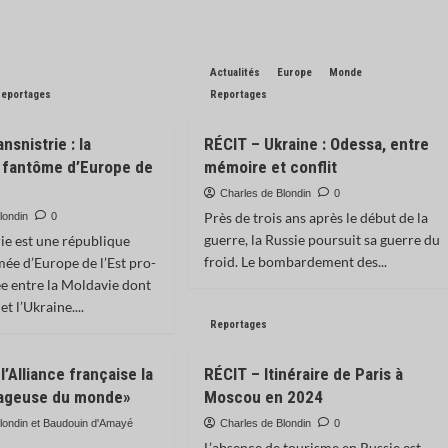
Actualités
Europe
Monde
Reportages
Reportages
nsnistrie : la
RÉCIT – Ukraine : Odessa, entre
 fantôme d’Europe de
mémoire et conflit
Charles de Blondin
0
Près de trois ans après le début de la
londin
0
guerre, la Russie poursuit sa guerre du
rie est une république
froid. Le bombardement des...
ée d’Europe de l’Est pro-
ée entre la Moldavie dont
 et l’Ukraine....
Reportages
l’Alliance française la
RÉCIT – Itinéraire de Paris à
rageuse du monde»
Moscou en 2024
londin et Baudouin d'Amayé
Charles de Blondin
0
L’absence de tourisme en Russie est