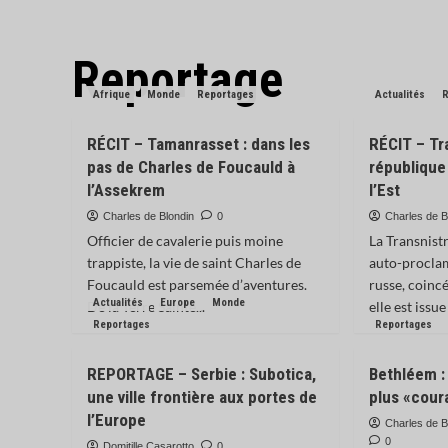
Reportage
Afrique
Monde
Reportages
Actualités
RÉCIT – Tamanrasset : dans les
RÉCIT – Tra
pas de Charles de Foucauld à
république
l’Assekrem
l’Est
Charles de Blondin
0
Charles de B
Officier de cavalerie puis moine
La Transnist
trappiste, la vie de saint Charles de
auto-proclam
Foucauld est parsemée d’aventures.
russe, coinc
Actualités
Europe
Monde
De la Terre Sainte...
elle est issue
Reportages
Reportages
REPORTAGE – Serbie : Subotica,
Bethléem : 
une ville frontière aux portes de
plus «cou
l’Europe
Charles de B
0
Domitille Casarotto
0