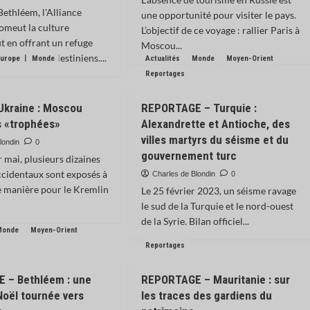
ethléem, l'Alliance
une opportunité pour visiter le pays.
omeut la culture
L’objectif de ce voyage : rallier Paris à
ut en offrant un refuge
Moscou...
ulturel aux Palestiniens....
Europe
Monde
Actualités
Monde
Moyen-Orient
Reportages
Ukraine : Moscou
REPORTAGE – Turquie :
s «trophées»
Alexandrette et Antioche, des
villes martyrs du séisme et du
londin
0
gouvernement turc
r mai, plusieurs dizaines
ccidentaux sont exposés à
Charles de Blondin
0
 manière pour le Kremlin
Le 25 février 2023, un séisme ravage
le sud de la Turquie et le nord-ouest
de la Syrie. Bilan officiel...
Monde
Moyen-Orient
Reportages
 – Bethléem : une
REPORTAGE – Mauritanie : sur
oël tournée vers
les traces des gardiens du