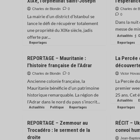
XIXe, l’orphelinat saint-Joseph
l’espéranc
Charles de Blondin
0
Charles de Bl
0
La mairie d’un district d’Istanbul se
Dans la nuit
lance le défi de récupérer totalement
messe de min
une propriété du XIXe siècle, jadis
basilique de l
Actualités
C
offerte par...
Reportages
Reportages
REPORTAGE – Mauritanie :
La Percée d
l’histoire française de l’Adrar
découverte
Charles de Blondin
0
Victor Hova
Ancienne colonie française, la
La Percée du
Mauritanie bénéficie d’un patrimoine
premier week
historique remarquable. La région de
25 ans. Cet é
Actualités
l'Adrar dans le nord du pays s’inscrit...
Actualités
Politique
Reportages
Reportages
REPORTAGE – Zemmour au
RÉCIT – Uk
Trocadéro : le serment de la
convoi hum
droite
Jean-Baptis