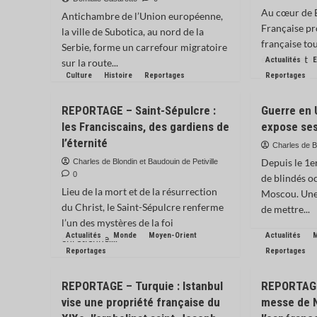
Au cœur de B
Antichambre de l’Union européenne,
Française pr
la ville de Subotica, au nord de la
française to
Serbie, forme un carrefour migratoire
éducatif et c
Actualités
sur la route...
Culture
Histoire
Reportages
Reportages
REPORTAGE – Saint-Sépulcre :
Guerre en 
les Franciscains, des gardiens de
expose se
l’éternité
Charles de B
Depuis le 1e
Charles de Blondin et Baudouin de Petiville
0
de blindés o
Lieu de la mort et de la résurrection
Moscou. Une
du Christ, le Saint-Sépulcre renferme
de mettre...
l’un des mystères de la foi
Actualités
Monde
Moyen-Orient
Actualités
chrétienne....
Reportages
Reportages
REPORTAGE – Turquie : Istanbul
REPORTAGE
vise une propriété française du
messe de N