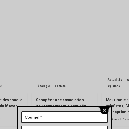
Actualités
A
nt
Écologie
Société
Opinions
t devenue la
Canopée : une association
Mauritanie :
n du Moyen-
environnementale accusée
salafistes, 
d’avoir pisté des engins
l’exception 
forestiers
0
Samuel Prév
Charles de Blondin
0