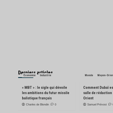
Derniers articles
Économie
Industrie
Monde
Moyen-Orie
« MBT » : le sigle qui dévoile
Comment Dubaï es
les ambitions du futur missile
salle de rédactio
balistique français
Orient
Charles de Blondin
0
Samuel Prévost