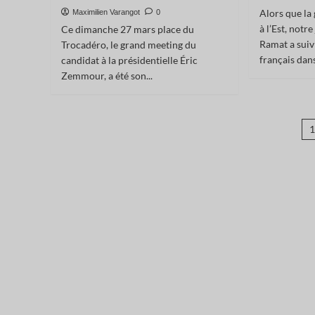
Alors que la 
Maximilien Varangot
0
à l’Est, notr
Ce dimanche 27 mars place du
Ramat a suiv
Trocadéro, le grand meeting du
français dans
candidat à la présidentielle Éric
Zemmour, a été son...
P
d
p