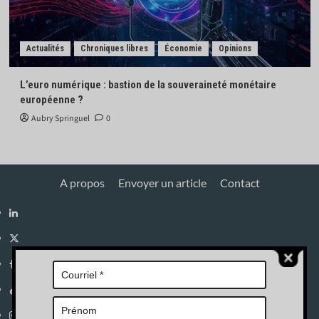
Actualités
Chroniques libres
Économie
Opinions
L’euro numérique : bastion de la souveraineté monétaire
européenne ?
Aubry Springuel
0
A propos
Envoyer un article
Contact
Linkedin
X
Facebook
Tik
Tok
Instagram