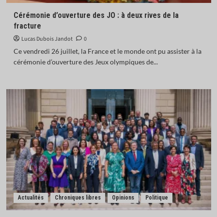
L’Inde donne son feu vert à l’achat de 114 Rafale
français
Cérémonie d’ouverture des JO : à deux rives de la
5
fracture
Lucas Dubois Jandot
0
Actualités
Afrique
Monde
Opinions
Ce vendredi 26 juillet, la France et le monde ont pu assister à la
Mauritanie : en libérant neuf salafistes,
cérémonie d’ouverture des Jeux olympiques de...
Ghazouani confirme l’exception de son pays
1
Actualités
Chroniques libres
Économie
Opinions
L’euro numérique : bastion de la souveraineté
monétaire européenne ?
2
Actualités
Économie
IA : la France investit 655 millions d’euros pour
renforcer sa souveraineté numérique
3
Actualités
Chroniques libres
Opinions
Politique
Actualités
Afrique
Monde
Madagascar : la transition Randrianirina ouvre