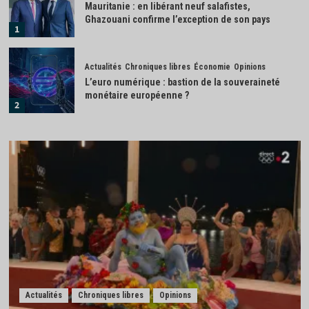
Mauritanie : en libérant neuf salafistes,
Ghazouani confirme l’exception de son pays
1
Actualités
Chroniques libres
Économie
Opinions
L’euro numérique : bastion de la souveraineté
monétaire européenne ?
2
Actualités
Économie
IA : la France investit 655 millions d’euros pour
renforcer sa souveraineté numérique
3
Actualités
Afrique
Monde
Madagascar : la transition Randrianirina ouvre
grand la porte à Moscou
4
Actualités
Économie
Industrie
Actualités
Chroniques libres
Opinions