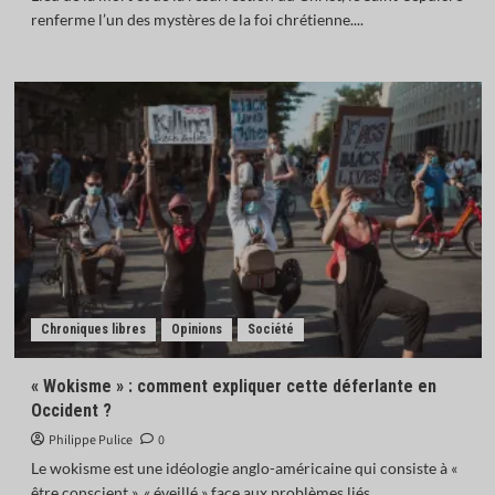
renferme l’un des mystères de la foi chrétienne....
Chroniques libres
Opinions
Société
« Wokisme » : comment expliquer cette déferlante en
Occident ?
Philippe Pulice
0
Le wokisme est une idéologie anglo-américaine qui consiste à «
être conscient », « éveillé » face aux problèmes liés...