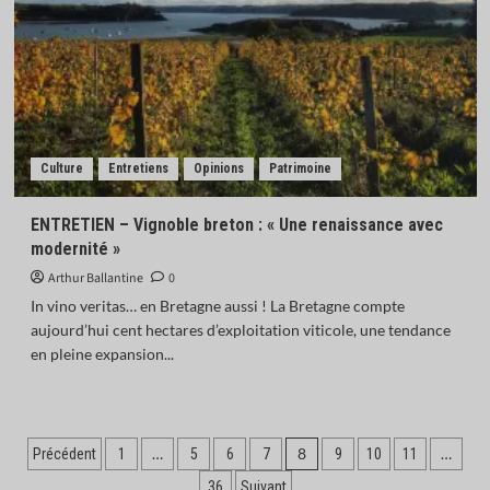
Culture
Entretiens
Opinions
Patrimoine
ENTRETIEN – Vignoble breton : « Une renaissance avec
modernité »
Arthur Ballantine
0
In vino veritas… en Bretagne aussi ! La Bretagne compte
aujourd’hui cent hectares d’exploitation viticole, une tendance
en pleine expansion...
Pagination
…
8
…
Précédent
1
5
6
7
9
10
11
36
Suivant