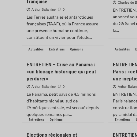
française
Charles de B
ENTRETIEN. 
Arthur Ballantine
0
annoncé voul
Les Terres australes et antarctiques
du G5 Sahel 
françaises (TAAF), où la France assure
la...
une présence humaine continue,
constituent un vivier pour l’étude...
Actualités
Entretiens
Opinions
Actualités
E
ENTRETIEN – Crise au Panama :
ENTRETIEN 
«un blocage historique qui peut
Paris : «ce
perdurer»
une inepti
Arthur Ballantine
0
Arthur Ballan
Le Panama, petit pays de 4,5 millions
ENTRETIEN. 
d’habitants niché au sud de
Paris relance
l’Amérique centrale, est secoué depuis
construction
quelques semaines par...
pyramidal da
Entretiens
Opinions
Entretiens
Elections régionales et
ENTRETIEN