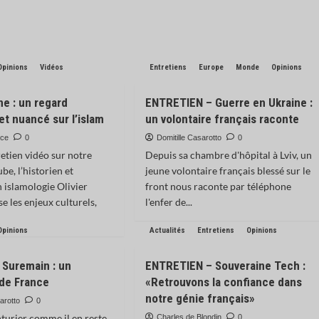
Opinions
Vidéos
Entretiens
Europe
Monde
Opinions
ne : un regard
ENTRETIEN – Guerre en Ukraine :
et nuancé sur l’islam
un volontaire français raconte
nce
0
Domitille Casarotto
0
etien vidéo sur notre
Depuis sa chambre d'hôpital à Lviv, un
be, l’historien et
jeune volontaire français blessé sur le
 islamologie Olivier
front nous raconte par téléphone
e les enjeux culturels,
l'enfer de...
Opinions
Actualités
Entretiens
Opinions
 Suremain : un
ENTRETIEN – Souveraine Tech :
 de France
«Retrouvons la confiance dans
notre génie français»
arotto
0
nturier comme il en reste
Charles de Blondin
0