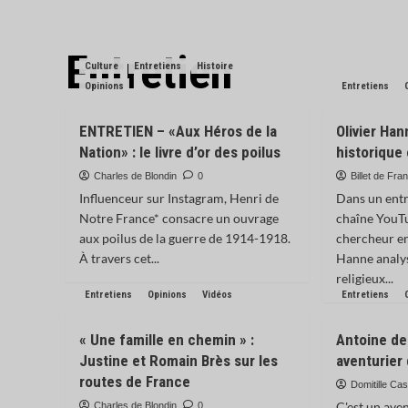
Entretien
Culture
Entretiens
Histoire
Opinions
Entretiens
ENTRETIEN – «Aux Héros de la
Olivier Han
Nation» : le livre d’or des poilus
historique 
Charles de Blondin
0
Billet de Fra
Influenceur sur Instagram, Henri de
Dans un entr
Notre France* consacre un ouvrage
chaîne YouTu
aux poilus de la guerre de 1914-1918.
chercheur en
À travers cet...
Hanne analys
religieux...
Entretiens
Opinions
Vidéos
Entretiens
« Une famille en chemin » :
Antoine de
Justine et Romain Brès sur les
aventurier
routes de France
Domitille Cas
C'est un ave
Charles de Blondin
0