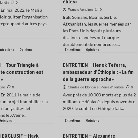
élites»
londin
0
En mai 2022, le Mali a
Francis Venciton
0
oir quitter l'organisation
Irak, Somalie, Bosnie, Serbie,
regroupant 4 autres pays :
Afghanistan, les guerres menées par
les Etats-Unis depuis plusieurs
dizaines d'années ont marqué
durablement de nombreuses...
ntretiens
Opinions
Entretiens
Opinions
– Tour Triangle à
ENTRETIEN – Henok Teferra,
tte construction est
ambassadeur d’Éthiopie : «La fin
e»
de la guerre approche»
tine
0
Charles de Blondin et Pierre d'Herbès
0
En 2011, la mairie de
Avec près de 10 000 morts et plus de 2
 un projet immobilier : la
millions de déplacés depuis novembre
 d’un gratte-ciel
2020, le conflit en Éthiopie fait...
ns le XVème...
Opinions
Entretiens
Opinions
 EXCLUSIF – Hayk
ENTRETIEN – Alexandre