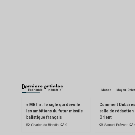
Derniers articles
Économie
Industrie
Monde
Moyen-Orie
« MBT » : le sigle qui dévoile
Comment Dubaï es
les ambitions du futur missile
salle de rédactio
balistique français
Orient
Charles de Blondin
0
Samuel Prévost