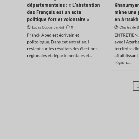
départementales : « L’abstention
Khanumyan 
des Français est un acte
mène une p
politique fort et volontaire »
en Artsakh
Lucas Dubois Jandot
0
Charles de B
Franck Abed est écrivain et
ENTRETIEN. À
politologue. Dans cet entretien, il
avec l’Azerba
revient sur les résultats des élections
territoire d
régionales et départementales et...
affaiblissan
région....
P
d
p