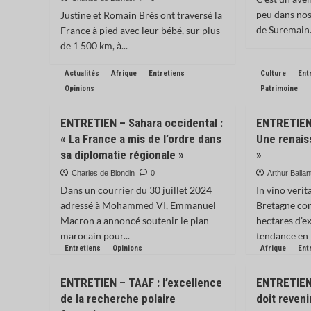
peu dans nos
Justine et Romain Brès ont traversé la
de Suremain.
France à pied avec leur bébé, sur plus
de 1 500 km, à...
Actualités
Afrique
Entretiens
Culture
Ent
Opinions
Patrimoine
ENTRETIEN – Sahara occidental :
ENTRETIEN 
« La France a mis de l’ordre dans
Une renais
sa diplomatie régionale »
»
Charles de Blondin
0
Arthur Ballan
Dans un courrier du 30 juillet 2024
In vino verit
adressé à Mohammed VI, Emmanuel
Bretagne co
Macron a annoncé soutenir le plan
hectares d’ex
marocain pour...
tendance en 
Entretiens
Opinions
Afrique
Ent
ENTRETIEN – TAAF : l’excellence
ENTRETIEN 
de la recherche polaire
doit reveni