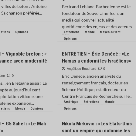
 villes de béton : Antoine
Bertrand Leblanc-Barbedienne est le
 Sa chanson préférée...
fondateur de Souveraine Tech, un
média qui couvre l'actualité
quotidienne des enjeux et des acteurs
retiens
Opinions
Entretiens
Monde
Moyen-Orient
de...
Opinions
– Vignoble breton : «
ENTRETIEN – Éric Denécé : «Le
sance avec modernité
Hamas a endormi les Israéliens»
Angélique Bouchard
0
Éric Denécé, ancien analyste du
tine
0
renseignement français, docteur en
as… en Bretagne aussi ! La
Science Politique, est directeur du
mpte aujourd’hui cent
Centre Français de Recherche sur le...
ploitation viticole, une
Amérique
Entretiens
Monde
pleine expansion...
retiens
Monde
Opinions
Opinions
– G5 Sahel : «Le Mali
Nikola Mirkovic : «Les Etats-Unis
r»
sont un empire qui colonise les