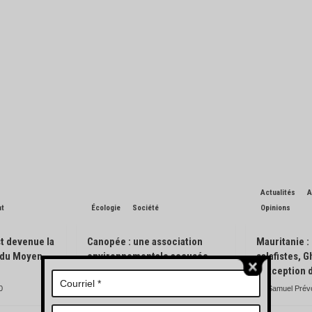
Actualités
A
nt
Écologie
Société
Opinions
t devenue la
Canopée : une association
Mauritanie :
n du Moyen-
environnementale accusée
salafistes, 
d’avoir pisté des engins
l’exception 
forestiers
0
Samuel Prév
Charles de Blondin
0