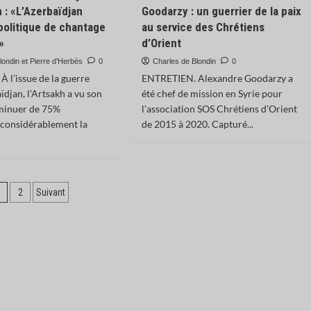
: «L’Azerbaïdjan
Goodarzy : un guerrier de la paix
olitique de chantage
au service des Chrétiens
»
d’Orient
londin et Pierre d'Herbès
0
Charles de Blondin
0
 l’issue de la guerre
ENTRETIEN. Alexandre Goodarzy a
ïdjan, l’Artsakh a vu son
été chef de mission en Syrie pour
iminuer de 75%
l’association SOS Chrétiens d’Orient
t considérablement la
de 2015 à 2020. Capturé...
agination
1
2
Suivant
es
ublications